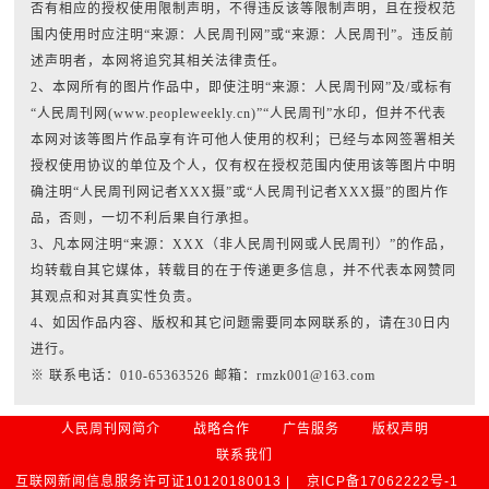
否有相应的授权使用限制声明，不得违反该等限制声明，且在授权范
围内使用时应注明“来源：人民周刊网”或“来源：人民周刊”。违反前
述声明者，本网将追究其相关法律责任。
2、本网所有的图片作品中，即使注明“来源：人民周刊网”及/或标有
“人民周刊网(www.peopleweekly.cn)”“人民周刊”水印，但并不代表
本网对该等图片作品享有许可他人使用的权利；已经与本网签署相关
授权使用协议的单位及个人，仅有权在授权范围内使用该等图片中明
确注明“人民周刊网记者XXX摄”或“人民周刊记者XXX摄”的图片作
品，否则，一切不利后果自行承担。
3、凡本网注明“来源：XXX（非人民周刊网或人民周刊）”的作品，
均转载自其它媒体，转载目的在于传递更多信息，并不代表本网赞同
其观点和对其真实性负责。
4、如因作品内容、版权和其它问题需要同本网联系的，请在30日内
进行。
※ 联系电话：010-65363526 邮箱：rmzk001@163.com
人民周刊网简介
战略合作
广告服务
版权声明
联系我们
互联网新闻信息服务许可证10120180013 |
京ICP备17062222号-1