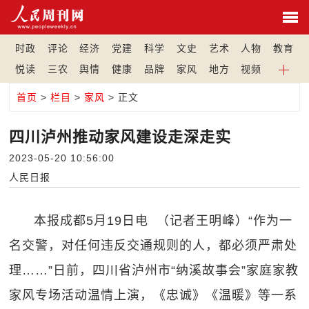
时政
评论
经济
党建
科学
文史
艺术
人物
教育
悦读
三农
舆情
健康
品牌
家风
地方
视频
首页
>
栏目
>
家风
> 正文
四川泸州推动家风建设走深走实
2023-05-20 10:56:00
人民日报
本报成都5月19日电 （记者王明峰）“作为一
名交警，对任何违反交通规则的人，都必须严肃处
理……”日前，四川省泸州市“纳溪故事会”家庭家教
家风专场活动温情上演，《忠诚》《温暖》等一系