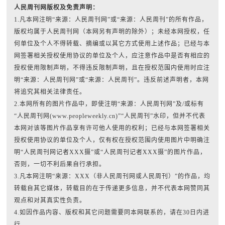
人民周刊网版权及免责声明：
1.凡本网注明“来源：人民周刊网”或“来源：人民周刊”的所有作品，
版权均属于人民周刊网（本网另有声明的除外）；未经本网授权，任
何单位及个人不得转载、摘编或以其它方式使用上述作品；已经与本
网签署相关授权使用协议的单位及个人，应注意作品中是否有相应的
授权使用限制声明，不得违反限制声明，且在授权范围内使用时应注
明“来源：人民周刊网”或“来源：人民周刊”。违反前述声明者，本网
将追究其相关法律责任。
2.本网所有的图片作品中，即使注明“来源：人民周刊网”及/或标有
“人民周刊网(www.peopleweekly.cn)”“人民周刊”水印，但并不代表
本网对该等图片作品享有许可他人使用的权利；已经与本网签署相关
授权使用协议的单位及个人，仅有权在授权范围内使用图片中明确注
明“人民周刊网记者XXX摄”或“人民周刊记者XXX摄”的图片作品，
否则，一切不利后果自行承担。
3.凡本网注明“来源：XXX（非人民周刊网或人民周刊）”的作品，均
转载自其它媒体，转载目的在于传递更多信息，并不代表本网赞同其
观点和对其真实性负责。
4.如因作品内容、版权和其它问题需要同本网联系的，请在30日内进
行。