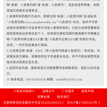
明“来源：人民周刊网”或“来源：人民周刊”。违反前述声明者，本网
将追究其相关法律责任。
2.本网所有的图片作品中，即使注明“来源：人民周刊网”及/或标有
“人民周刊网(www.peopleweekly.cn)”“人民周刊”水印，但并不代表
本网对该等图片作品享有许可他人使用的权利；已经与本网签署相关
授权使用协议的单位及个人，仅有权在授权范围内使用图片中明确注
明“人民周刊网记者XXX摄”或“人民周刊记者XXX摄”的图片作品，
否则，一切不利后果自行承担。
3.凡本网注明“来源：XXX（非人民周刊网或人民周刊）”的作品，均
转载自其它媒体，转载目的在于传递更多信息，并不代表本网赞同其
观点和对其真实性负责。
4.如因作品内容、版权和其它问题需要同本网联系的，请在30日内进
行。
※ 联系电话：010-65363526 邮箱：rmzk001@163.com
人民周刊网简介
战略合作
广告服务
版权声明
招聘启事
联系我们
互联网新闻信息服务许可证10120180013 |
京ICP备17062222号-1