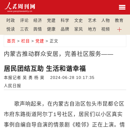
时政
评论
经济
党建
科学
文史
艺术
人物
教育
悦读
三农
舆情
健康
品牌
家风
地方
视频
首页
>
栏目
>
党建
> 正文
内蒙古推动群众安居，完善社区服务——
居民团结互助 生活和谐幸福
本报记者 吴 勇 杨 昊 2024-06-28 10:17:35
人民日报
歌声响起来，在内蒙古自治区包头市昆都仑区
市府东路街道阿尔丁1号社区，居民们以小区真实
事例自编自导自演的情景剧《睦邻》正在上演。情