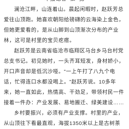
澜沧江畔，山连着山。晨起闲暇时，赵跃芳总
爱往山顶跑。她喜欢朝阳给磅礴的云海染上金色，
但她更爱看的，是从山脚到山顶渐次分布的产业
林，这可是村里的宝贝疙瘩。
赵跃芳是云南省临沧市临翔区马台乡马台村党
总支书记。初见她时，一头齐耳短发，身材娇小，
开口声音却是低沉沙哑。“一上午打了八九个电
话，忙得连口水都没喝上。”赵跃芳说。10多年
来，她一直如此，热情高、干劲足，带领村民一件
接着一件办：产业发展、易地搬迁、绿美建设……
乡村要振兴，必须有产业支撑。村里的产业，
从山顶往下看最直观，海拔1350米以上是古树茶