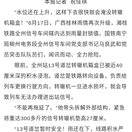
本报记者 祝佳祺
“水位还在上升，这样下去很快就会淹没转辙
机箱盒！”6月17日，广西桂林雨情再次升级，湘桂
铁路全州信号车间辖内达到雨量封锁值。国铁南宁
局柳州电务段全州信号车间党支部书记马良武和党
员突击队队员们，闻讯而动、全力抢险。
眼前，全州站13号道岔转辙机箱盒已被近40
厘米深的积水浸泡。道岔是铁路转向设备，负责给
列车更换行驶方向，转辙机一旦进水损坏，就会导
致列车无法办理进出站信号。
“不能再拖延了。”他带头拆解外部结构，紧急
将重达300多斤的信号转辙机垫高27厘米。
“13号道岔暂时安全！雨还在下，线路积水严