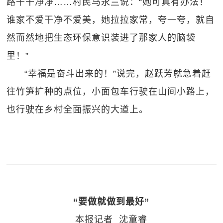
路干干净净……村民马永兰说：“她可真有办法！
谁家不爱干净不爱美，她拉拉家常，夸一夸，就自
然而然地把生态环保意识装进了那家人的脑袋
里！”
“幸福是奋斗出来的！”说完，赵跃芳就急着赶
往竹笋扩种的点位，小面包车行驶在山间小路上，
也行驶在乡村全面振兴的大道上。
“要做就做到最好”
本报记者 沈童睿