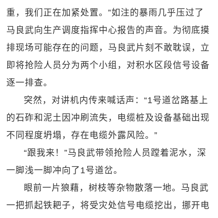
重，我们正在加紧处置。”如注的暴雨几乎压过了
马良武向生产调度指挥中心报告的声音。为彻底摸
排现场可能存在的问题，马良武片刻不敢耽误，立
即将抢险人员分为两个小组，对积水区段信号设备
逐一排查。
突然，对讲机内传来喊话声：“1号道岔路基上
的石砟和泥土因冲刷流失，电缆桩及设备基础出现
不同程度坍塌，存在电缆外露风险。”
“跟我来！”马良武带领抢险人员蹚着泥水，深
一脚浅一脚冲向了1号道岔。
眼前一片狼藉，树枝等杂物散落一地。马良武
一把抓起铁耙子，将受灾处信号电缆挖出，挪开电