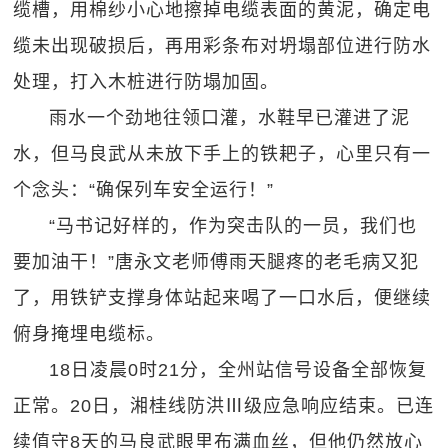
缆槽，用棉纱小心地擦掉电缆表面的黄泥，确定电
缆未出现破损后，再用彩条布对坍塌部位进行防水
处理，打入木桩进行防塌加固。
雨水一个劲地往领口灌，水鞋早已灌进了泥
水，但马良武从未放下手上的铁耙子，心里只有一
个念头：“确保列车安全运行！”
“马书记好样的，作为突击队的一员，我们也
要加油干！”唐永文老师傅雨天腿疼的老毛病又犯
了，用铁铲支撑身体站起来喝了一口水后，便继续
俯身掩埋电缆标。
18日凌晨0时21分，全州站信号设备全部恢复
正常。20日，湘桂线防洪Ⅲ级应急响应结束。已连
续值守8天的马良武眼里布满血丝，但他仍然放心