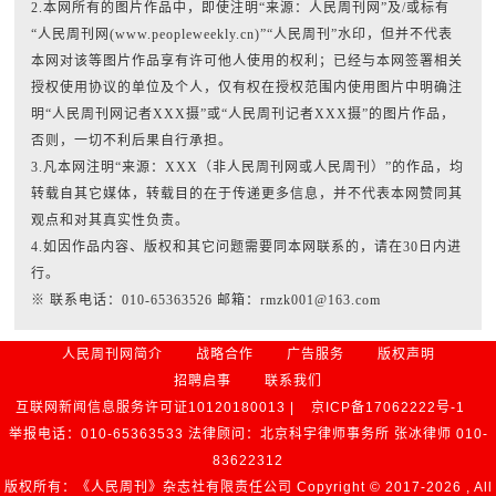
2.本网所有的图片作品中，即使注明“来源：人民周刊网”及/或标有
“人民周刊网(www.peopleweekly.cn)”“人民周刊”水印，但并不代表
本网对该等图片作品享有许可他人使用的权利；已经与本网签署相关
授权使用协议的单位及个人，仅有权在授权范围内使用图片中明确注
明“人民周刊网记者XXX摄”或“人民周刊记者XXX摄”的图片作品，
否则，一切不利后果自行承担。
3.凡本网注明“来源：XXX（非人民周刊网或人民周刊）”的作品，均
转载自其它媒体，转载目的在于传递更多信息，并不代表本网赞同其
观点和对其真实性负责。
4.如因作品内容、版权和其它问题需要同本网联系的，请在30日内进
行。
※ 联系电话：010-65363526 邮箱：rmzk001@163.com
人民周刊网简介
战略合作
广告服务
版权声明
招聘启事
联系我们
互联网新闻信息服务许可证10120180013 |
京ICP备17062222号-1
举报电话：010-65363533 法律顾问：北京科宇律师事务所 张冰律师 010-
83622312
版权所有：《人民周刊》杂志社有限责任公司 Copyright © 2017-
2026 , All