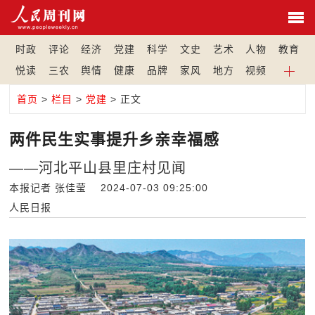
时政
评论
经济
党建
科学
文史
艺术
人物
教育
悦读
三农
舆情
健康
品牌
家风
地方
视频
首页
>
栏目
>
党建
> 正文
两件民生实事提升乡亲幸福感
——河北平山县里庄村见闻
本报记者 张佳莹 2024-07-03 09:25:00
人民日报