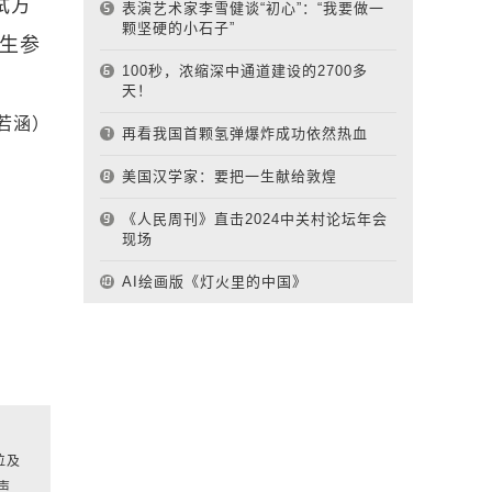
试方
表演艺术家李雪健谈“初心”：“我要做一
颗坚硬的小石子”
师生参
100秒，浓缩深中通道建设的2700多
天！
若涵）
再看我国首颗氢弹爆炸成功依然热血
美国汉学家：要把一生献给敦煌
《人民周刊》直击2024中关村论坛年会
现场
AI绘画版《灯火里的中国》
位及
声