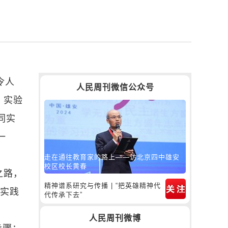
令人
人民周刊微信公众号
：实验
同实
一
走在通往教育家的路上——访北京四中雄安
校区校长黄春
之路，
精神谱系研究与传播 | “把英雄精神代
。实践
代传承下去”
人民周刊微博