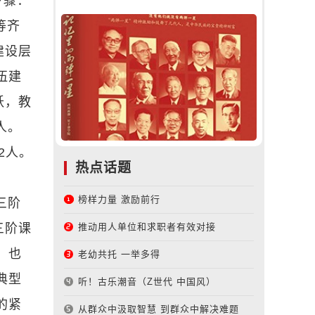
步骤：
等齐
建设层
伍建
跃，教
人。
2人。
热点话题
榜样力量 激励前行
三阶
三阶课
推动用人单位和求职者有效对接
，也
老幼共托 一举多得
典型
听！古乐潮音（Z世代 中国风）
的紧
从群众中汲取智慧 到群众中解决难题