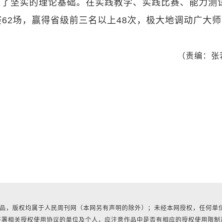
奠定了坚实的理论基础。在实践教学、实践比赛、能力测
62场，赢得省级前三名以上48次，极大地调动广大
（责编：张
有作品，版权均属于人民周刊网（本网另有声明的除外）；未经本网授权，任何单
签署相关授权使用协议的单位及个人，应注意作品中是否有相应的授权使用限制