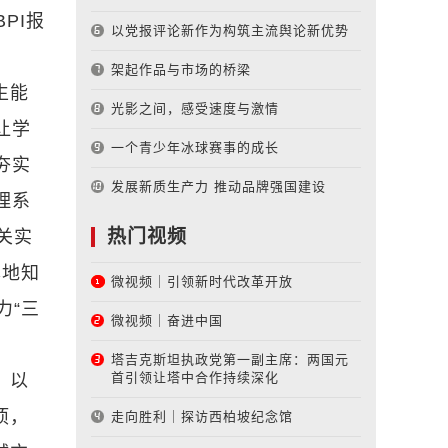
PI报
以党报评论新作为构筑主流舆论新优势
架起作品与市场的桥梁
生能
光影之间，感受速度与激情
让学
一个青少年冰球赛事的成长
夯实
发展新质生产力 推动品牌强国建设
理系
热门视频
关实
本地知
微视频｜引领新时代改革开放
力“三
微视频｜奋进中国
塔吉克斯坦执政党第一副主席：两国元
首引领让塔中合作持续深化
。以
项，
走向胜利｜探访西柏坡纪念馆