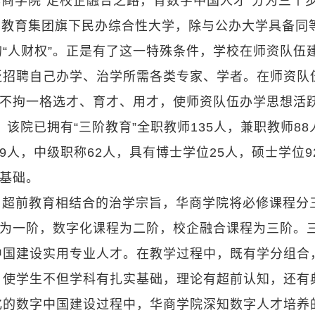
商学院“走校企融合之路，育数字中国人才”分为三个
商教育集团旗下民办综合性大学，除与公办大学具备同
“人财权”。正是有了这一特殊条件，学校在师资队伍
泛招聘自己办学、治学所需各类专家、学者。在师资队
，不拘一格选才、育才、用才，使师资队伍办学思想活
该院已拥有“三阶教育”全职教师135人，兼职教师88
9人，中级职称62人，具有博士学位25人，硕士学位9
队基础。
与超前教育相结合的治学宗旨，华商学院将必修课程分
程为一阶，数字化课程为二阶，校企融合课程为三阶。
中国建设实用专业人才。在教学过程中，既有学分组合
，使学生不但学科有扎实基础，理论有超前认知，还有
化的数字中国建设过程中，华商学院深知数字人才培养