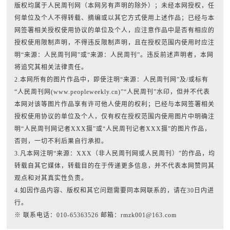
版权均属于人民周刊网（本网另有声明的除外）；未经本网授权，任
何单位及个人不得转载、摘编或以其它方式使用上述作品；已经与本
网签署相关授权使用协议的单位及个人，应注意作品中是否有相应的
授权使用限制声明，不得违反限制声明，且在授权范围内使用时应注
明“来源：人民周刊网”或“来源：人民周刊”。违反前述声明者，本网
将追究其相关法律责任。
2.本网所有的图片作品中，即使注明“来源：人民周刊网”及/或标有
“人民周刊网(www.peopleweekly.cn)”“人民周刊”水印，但并不代表
本网对该等图片作品享有许可他人使用的权利；已经与本网签署相关
授权使用协议的单位及个人，仅有权在授权范围内使用图片中明确注
明“人民周刊网记者XXX摄”或“人民周刊记者XXX摄”的图片作品，
否则，一切不利后果自行承担。
3.凡本网注明“来源：XXX（非人民周刊网或人民周刊）”的作品，均
转载自其它媒体，转载目的在于传递更多信息，并不代表本网赞同其
观点和对其真实性负责。
4.如因作品内容、版权和其它问题需要同本网联系的，请在30日内进
行。
※ 联系电话：010-65363526 邮箱：rmzk001@163.com