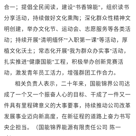
合一；提倡全民阅读，建设“书香锦能”，组织读书
分享活动，持续做好文化熏陶；深化群众性精神文
明创建，举办文化节、运动会、志愿服务等各类活
动；持续开展“清明缅怀”“入职第一课”等活动，厚
植文化沃土；常态化开展“我为群众办实事”活动，
扎实推进“健康国能”工程，积极举办创新竞赛活
动，激发青年员工活力，增强群团工作合力。
相关负责人表示，二十年来，国能锦界公司达
成了一个又一个振奋人心的目标、干成了一件又一
件具有里程碑意义的大事要事，持续推动公司改革
发展事业迈向新高度，在新征程的道路上奋力书写
央企担当。（国能锦界能源有限责任公司 陈一