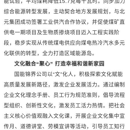
能试验，平均煤耗降低15.7克每千瓦时。同步加力
综合能源转型发展，主动契合地方发展规划，与北
元集团成功签署工业供汽合作协议，并促使煤矿直
供电一期项目及生物质掺烧项目迈入工程实践阶
段，稳步实现从传统煤电供应向煤电热冷汽水多元
化联供的转型，全力打造区域能源岛。
文化融合“聚心” 打造幸福和谐新家园
国能锦界公司以“文”化人，积极探索文化赋能
高质量发展新路径，激发企业发展活力。通过编制
企业文化理念手册、员工行为规范准则，倡导流程
型组织、创新性文化，激发员工活力热情。把社会
主义核心价值观融入文化课，开展企业文化集中宣
传月、道德讲堂、劳模宣讲等活动，引导员工知行