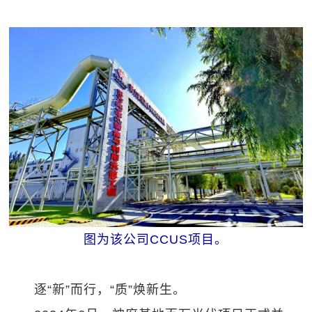
图为该公司CCUS项目。
逐“新”而行，“质”焕新生。