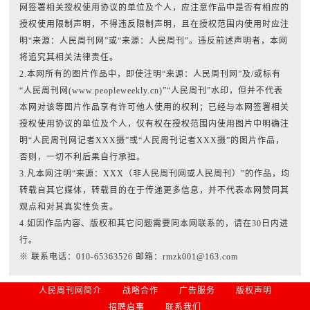
网签署相关授权使用协议的单位及个人，应注意作品中是否有相应的
授权使用限制声明，不得违反限制声明，且在授权范围内使用时应注
明“来源：人民周刊网”或“来源：人民周刊”。违反前述声明者，本网
将追究其相关法律责任。
2.本网所有的图片作品中，即使注明“来源：人民周刊网”及/或标有
“人民周刊网(www.peopleweekly.cn)”“人民周刊”水印，但并不代表
本网对该等图片作品享有许可他人使用的权利；已经与本网签署相关
授权使用协议的单位及个人，仅有权在授权范围内使用图片中明确注
明“人民周刊网记者XXX摄”或“人民周刊记者XXX摄”的图片作品，
否则，一切不利后果自行承担。
3.凡本网注明“来源：XXX（非人民周刊网或人民周刊）”的作品，均
转载自其它媒体，转载目的在于传递更多信息，并不代表本网赞同其
观点和对其真实性负责。
4.如因作品内容、版权和其它问题需要同本网联系的，请在30日内进
行。
※ 联系电话：010-65363526 邮箱：rmzk001@163.com
人民周刊网简介
战略合作
广告服务
版权声明
招聘启事
联系我们