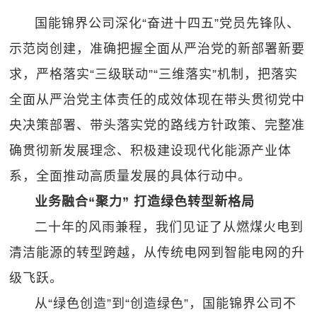
国能锦界公司深化“奋进十四五”党员先锋队、
示范岗创建，准确把握全面从严治党的新部署新要
求，严格落实“三级联动”“三维落实”机制，把落实
全面从严治党主体责任的成效体现在带头贯彻党中
央决策部署、带头落实党的路线方针政策、完整准
确贯彻新发展理念、积极建设现代化能源产业体
系，全面推动高质量发展的具体行动中。
业务融合“聚力” 打造绿色转型新格局
二十年的风雨兼程，我们见证了从燃煤火电到
清洁能源的转型跨越，从传统电网到智能电网的升
级飞跃。
从“绿色创造”到“创造绿色”，国能锦界公司不