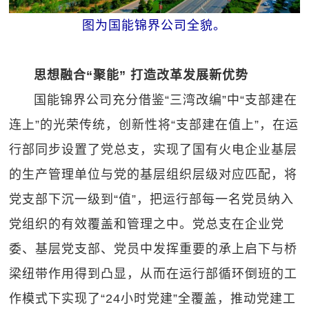
图为国能锦界公司全貌。
思想融合“聚能” 打造改革发展新优势
国能锦界公司充分借鉴“三湾改编”中“支部建在
连上”的光荣传统，创新性将“支部建在值上”，在运
行部同步设置了党总支，实现了国有火电企业基层
的生产管理单位与党的基层组织层级对应匹配，将
党支部下沉一级到“值”，把运行部每一名党员纳入
党组织的有效覆盖和管理之中。党总支在企业党
委、基层党支部、党员中发挥重要的承上启下与桥
梁纽带作用得到凸显，从而在运行部循环倒班的工
作模式下实现了“24小时党建”全覆盖，推动党建工