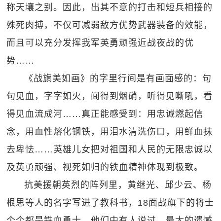
称天壤之别。因此，出其不意的打击和短兵相接的
殊死肉搏，不仅可减弱敌方优势武器装备的效能，
而且可以充分发挥我军英勇顽强近战夜战的优
势……
《战旗美如画》的字里行间是有画面感的：句
句见血，字字如火，闻得到烟硝，听得见嘶吼，看
得见血流成河……真正能感受到：用忠诚燃起信
念，用血性熔化钢铁，用泪水清洗伤口，用鲜血抹
去卑怯……英雄儿女把对祖国和人民的无限忠诚以
及英勇顽强、视死如归的铁血精神体现到极致。
抗美援朝英烈的阵列里，黄继光、邱少云、杨
根思等人的名字写进了教科书，18面战旗下的将士
个个都是铁血勇士。他们中有人说过，最大的遗憾