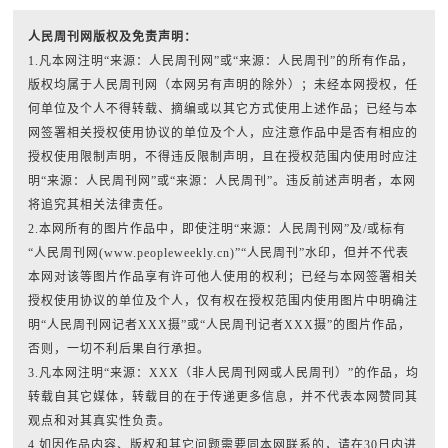
人民周刊网版权及免责声明：
1.凡本网注明“来源：人民周刊网”或“来源：人民周刊”的所有作品，
版权均属于人民周刊网（本网另有声明的除外）；未经本网授权，任
何单位及个人不得转载、摘编或以其它方式使用上述作品；已经与本
网签署相关授权使用协议的单位及个人，应注意作品中是否有相应的
授权使用限制声明，不得违反限制声明，且在授权范围内使用时应注
明“来源：人民周刊网”或“来源：人民周刊”。违反前述声明者，本网
将追究其相关法律责任。
2.本网所有的图片作品中，即使注明“来源：人民周刊网”及/或标有
“人民周刊网(www.peopleweekly.cn)”“人民周刊”水印，但并不代表
本网对该等图片作品享有许可他人使用的权利；已经与本网签署相关
授权使用协议的单位及个人，仅有权在授权范围内使用图片中明确注
明“人民周刊网记者XXX摄”或“人民周刊记者XXX摄”的图片作品，
否则，一切不利后果自行承担。
3.凡本网注明“来源：XXX（非人民周刊网或人民周刊）”的作品，均
转载自其它媒体，转载目的在于传递更多信息，并不代表本网赞同其
观点和对其真实性负责。
4.如因作品内容、版权和其它问题需要同本网联系的，请在30日内进