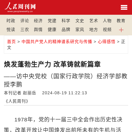
时政
评论
经济
党建
科学
文史
艺术
人物
教育
悦读
三农
舆情
健康
品牌
家风
地方
视频
首页
>
中国共产党人的精神谱系研究与传播
>
心得感悟
> 正
文
焕发蓬勃生产力 改革铸就新篇章
——访中央党校（国家行政学院）经济学部教
授李鹏
本刊记者 赵丽岳 2024-08-19 11:22:13
《人民周刊》
1978年，党的十一届三中全会作出历史性决
策，改革开放让中国焕发出前所未有的生机与活