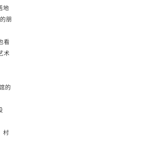
活地
地的朋
也看
艺术
馆的
设
。村