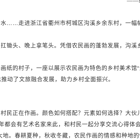
——
汗水……走进浙江省衢州市柯城区沟溪乡余东村，一幅
天扛锄头、晚上拿笔头。凭借农民画的蓬勃发展，沟溪
画纸的村子，一座以展示农民画为特色的乡村美术馆“
也推动了文旅融合发展，助力乡村全面振兴。
有村民正在作画。颜色如何搭配？元素如何选择？大伙
每年都会有艺术名家来此，和村民一起分享交流心得体
大地。春耕夏种，秋收冬藏，农民作画的情感和种地的