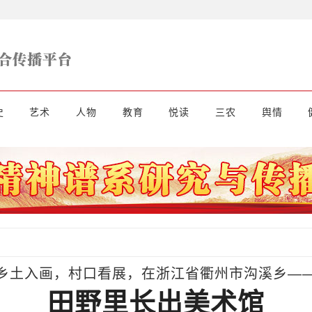
史
艺术
人物
教育
悦读
三农
舆情
乡土入画，村口看展，在浙江省衢州市沟溪乡—
田野里长出美术馆