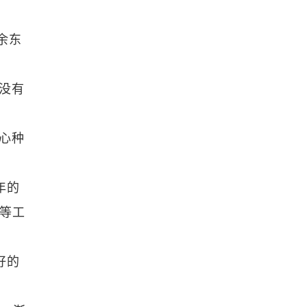
余东
没有
心种
年的
框等工
好的