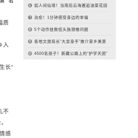
编 者
如人间仙境！当雨后云海邂逅油菜花田
治愈！1分钟感受身边的幸福
幅质
5个动作拯救低头族颈椎问题
各地文旅局长“大显身手”推介家乡美景
乡入
4500名孩子！新藏公路上的“护学天团”
生长”
儿不
会。
情感