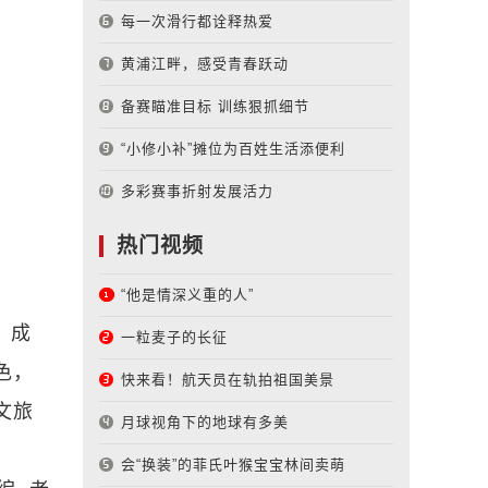
每一次滑行都诠释热爱
黄浦江畔，感受青春跃动
备赛瞄准目标 训练狠抓细节
“小修小补”摊位为百姓生活添便利
多彩赛事折射发展活力
热门视频
“他是情深义重的人”
，成
一粒麦子的长征
色，
快来看！航天员在轨拍祖国美景
文旅
月球视角下的地球有多美
会“换装”的菲氏叶猴宝宝林间卖萌