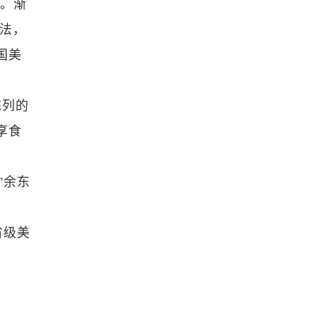
室。渐
想法，
国美
陈列的
享食
”余东
省级美