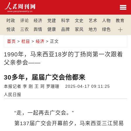
时政
评论
经济
党建
科学
文史
艺术
人物
教育
悦读
三农
舆情
健康
品牌
家风
地方
绿色
首页
>
栏目
>
经济
> 正文
1990年，马来西亚18岁的丁扬岗第一次跟着
父亲参会——
30多年，届届广交会他都来
本报记者 李 刚 王 珂 罗珊珊 2025-04-17 09:11:25
人民日报
“走，一起再去广交会。”
第137届广交会开幕前夕，马来西亚三江贸易