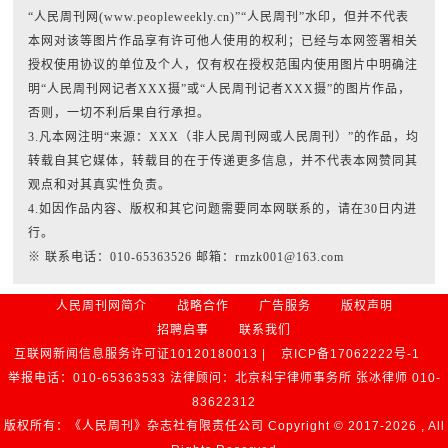
“人民周刊网(www.peopleweekly.cn)”“人民周刊”水印，但并不代表
本网对该等图片作品享有许可他人使用的权利；已经与本网签署相关
授权使用协议的单位及个人，仅有权在授权范围内使用图片中明确注
明“人民周刊网记者XXX摄”或“人民周刊记者XXX摄”的图片作品，
否则，一切不利后果自行承担。
3.凡本网注明“来源：XXX（非人民周刊网或人民周刊）”的作品，均
转载自其它媒体，转载目的在于传递更多信息，并不代表本网赞同其
观点和对其真实性负责。
4.如因作品内容、版权和其它问题需要同本网联系的，请在30日内进
行。
※ 联系电话：010-65363526 邮箱：rmzk001@163.com
人民周刊网简介
战略合作
广告服务
版权声明
招聘启事
联系我们
互联网新闻信息服务许可证10120180013 |
京ICP备17062222号-1
举报电话：010-65363533 法律顾问：北京科宇律师事务所 张冰律师 010-
83622312
版权所有：《人民周刊》杂志社有限责任公司 Copyright © 2017-
2026 , All