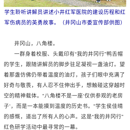
学生聆听讲解员讲述小井红军医院的建设历程和红
军伤病员的英勇故事。（井冈山市委宣传部供图）
井冈山，八角楼。
一群身着校服、头戴印有“我的井冈行”鸭舌帽
的学生，跟随讲解员的脚步驻足凝视一盏油灯。望
着那盏仿佛仍带着温度的油灯，孩子们眼中充满了
好奇与敬畏，有人忍不住伸出手，想触碰这穿越时
空的精神载体。“八角楼不是一座‘仅供参观的老房
子’，而是一本能摸到温度的历史书。”学生侯佳晴
的感慨，道出了所有人的心声。这是“我的井冈行”
红色研学活动中最寻常的一幕。