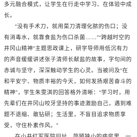
多元融合模式，让学生在行走中学习、在体验中成
长。
“没有手术刀，就用菜刀清理化脓的伤口；没
有消毒水，就靠食盐为伤口杀菌……”“跨越时空的
井冈山精神”主题思政课上，研学导师用低沉有力
的声音缓缓讲述张子清师长献盐的故事，字句间的
赤诚与坚守，深深触动学生的心灵。当被问及“在
和平安宁、物质丰裕的今天，如何发扬艰苦奋斗的
精神”，学生朱雯淇的回答格外清晰：“学习时，用
先辈们在井冈山咬牙坚持的事迹激励自己，遇到难
题不退缩、敢钻研；生活里，不盲目追求物质享
受，守住朴素作风。”
在小井红军医院旧址，简陋狭小的病房里，一