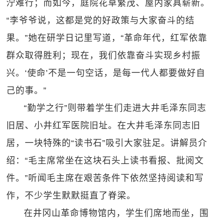
泞难行；而如今，庭院花草繁茂、屋内家具崭新。
“李爷爷说，这都是党的好政策与大家奋斗的结
果。”她在研学日记里写道，“革命年代，红军依靠
群众取得胜利；现在，我们依靠奋斗实现乡村振
兴。‘使命’不是一句空话，是每一代人都要做好自
己的事。”
“勤学之行”则带着学生们走进大井毛泽东同志
旧居、小井红军医院旧址。在大井毛泽东同志旧
居，一块特殊的“读书石”吸引大家驻足。讲解员介
绍：“毛主席常坐在这块石头上读书看报、批阅文
件。”听闻毛主席在艰苦条件下依然坚持阅读和写
作，不少学生默默挺直了脊梁。
在井冈山革命博物馆内，学生们席地而坐，围