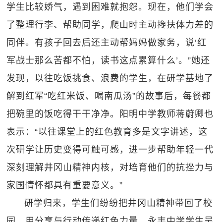
学生比较娇气，遇到困难就抱怨。现在，他们学会
了整理行李、帮助同学，爬山时主动搀扶体力差的
同伴。有孩子回去后还主动帮妈妈做家务，说‘红
军战士那么苦都不怕，读书这点累算什么’。”她还
发现，以往吃饭挑食、浪费的学生，在研学基地了
解到红军“吃红米饭、喝南瓜汤”的故事后，每餐都
把碗里的饭吃得干干净净。阳明中学教师蒋蔚卿也
表示：“以往课堂上的红色教育多是文字讲述，这
次研学让历史变得可触可感，进一步帮助年轻一代
深刻理解井冈山精神内核，对培育他们的抗挫力与
家国情怀都具有重要意义。”
研学归来，学生们纷纷把井冈山精神带回了校
园，用分享与行动传递红色力量。永丰中学学生吴