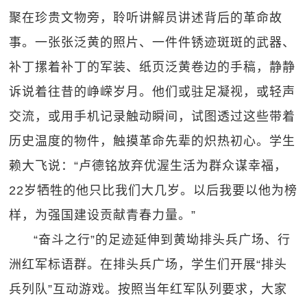
聚在珍贵文物旁，聆听讲解员讲述背后的革命故
事。一张张泛黄的照片、一件件锈迹斑斑的武器、
补丁摞着补丁的军装、纸页泛黄卷边的手稿，静静
诉说着往昔的峥嵘岁月。他们或驻足凝视，或轻声
交流，或用手机记录触动瞬间，试图透过这些带着
历史温度的物件，触摸革命先辈的炽热初心。学生
赖大飞说：“卢德铭放弃优渥生活为群众谋幸福，
22岁牺牲的他只比我们大几岁。以后我要以他为榜
样，为强国建设贡献青春力量。”
“奋斗之行”的足迹延伸到黄坳排头兵广场、行
洲红军标语群。在排头兵广场，学生们开展“排头
兵列队”互动游戏。按照当年红军队列要求，大家