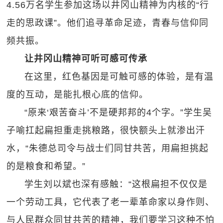
4.56万名学生参加这场以井冈山精神为内核的“行
走的思政课”。他们追寻革命足迹，青春与信仰同
频共振。
让井冈山精神可听可感可传承
在这里，红色基因是可触可感的体验，是有温
度的互动，是能扎根心底的信仰。
“原来‘艰苦奋斗’不是硬邦邦的4个字。”学生吴
子喻扛起扁担重走挑粮路，很快额头上就渗出汗
水，“朱德总司令与战士们同甘共苦，用扁担挑起
的是粮食和希望。”
学生刘以斌也深有感触：“这根扁担不仅仅是
一个劳动工具，它代表了老一辈革命家以身作则、
与人民群众同甘共苦的精神，我们要学习这种不怕