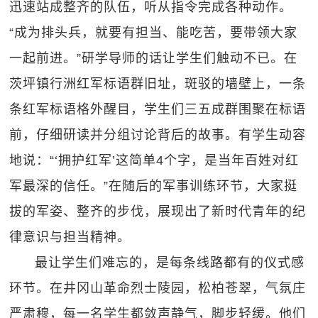
迅速站成整齐的队伍，听从指令完成各种动作。
“成为排头兵，就要有担当、能吃苦，要带领大家
一起前进。”研学导师的话让学生们触动不已。在
茨坪镇行洲红军标语群旧址，斑驳的墙壁上，一条
条红军标语格外醒目，学生们三五成群围聚在标语
前，仔细研读并分组讨论背后的故事。有学生动容
地说：“‘拥护红军’这简单4个字，是当年百姓对红
军最深的信任。”在随后的军事训练环节，大家挺
拔的军姿、整齐的步伐，展现出了新时代青年的纪
律意识与担当精神。
最让学生们难忘的，是每条线路都有的仪式感
环节。在井冈山革命烈士陵园，松柏苍翠，气氛庄
严肃穆，每一名学生都敛声静气，脚步轻缓。他们