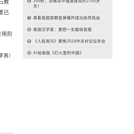
100秒，浓缩深中通道建设的2700多
石教
天！
置已
再看我国首颗氢弹爆炸成功依然热血
美国汉学家：要把一生献给敦煌
应用阶
《人民周刊》聚焦2024中关村论坛年会
AI绘画版《灯火里的中国》
李茜）