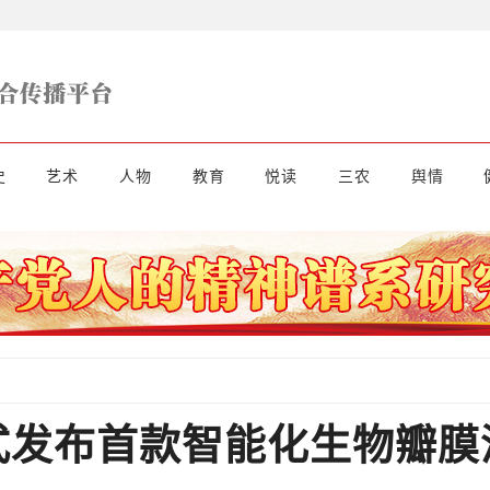
史
艺术
人物
教育
悦读
三农
舆情
式发布首款智能化生物瓣膜