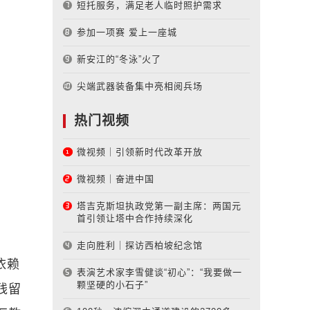
短托服务，满足老人临时照护需求
参加一项赛 爱上一座城
新安江的“冬泳”火了
尖端武器装备集中亮相阅兵场
热门视频
微视频｜引领新时代改革开放
微视频｜奋进中国
塔吉克斯坦执政党第一副主席：两国元
首引领让塔中合作持续深化
走向胜利｜探访西柏坡纪念馆
依赖
表演艺术家李雪健谈“初心”：“我要做一
颗坚硬的小石子”
残留