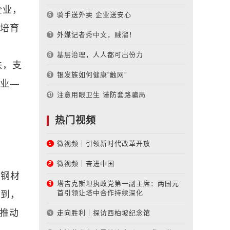
企业，
骑手送外卖 企业送安心
度培育
外媒记者秀中文，贼溜！
基层治理，人人都可出份力
扶，支
银发族如何健康“触网”
企业—
注意用眼卫生 谨防套路骗局
热门视频
微视频｜引领新时代改革开放
微视频｜奋进中国
端钢材
塔吉克斯坦执政党第一副主席：两国元
首引领让塔中合作持续深化
意到，
快推动
走向胜利｜探访西柏坡纪念馆