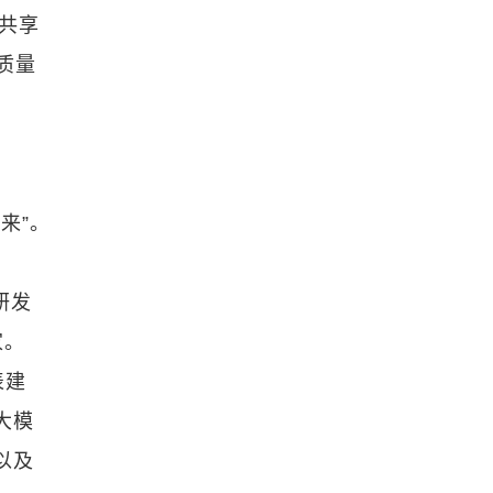
共享
质量
来”。
研发
家。
表建
大模
以及