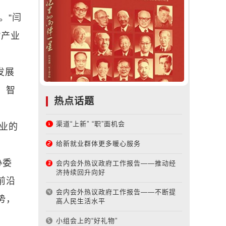
。”闫
”产业
发展
、智
热点话题
渠道“上新” “职”面机会
业的
给新就业群体更多暖心服务
协委
会内会外热议政府工作报告——推动经
济持续回升向好
前沿
会内会外热议政府工作报告——不断提
势，
高人民生活水平
小组会上的“好礼物”