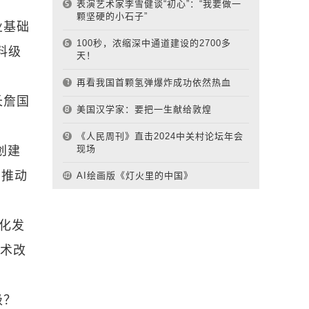
表演艺术家李雪健谈“初心”：“我要做一
颗坚硬的小石子”
业基础
100秒，浓缩深中通道建设的2700多
料级
天！
再看我国首颗氢弹爆炸成功依然热血
长詹国
美国汉学家：要把一生献给敦煌
《人民周刊》直击2024中关村论坛年会
现场
创建
，推动
AI绘画版《灯火里的中国》
化发
技术改
级？