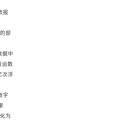
数报
业的部
数据中
投运数
亿次浮
数字
聚
转化为