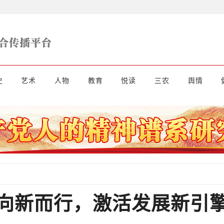
史
艺术
人物
教育
悦读
三农
舆情
向新而行，激活发展新引