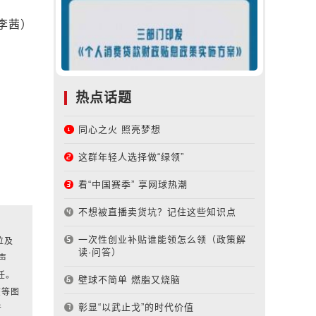
李茜）
热点话题
同心之火 照亮梦想
这群年轻人选择做“绿领”
看“中国赛季” 享网球热潮
不想被直播卖货坑？记住这些知识点
一次性创业补贴谁能领怎么领（政策解
位及
读·问答）
声
任。
壁球不简单 燃脂又烧脑
该等图
彰显“以武止戈”的时代价值
者