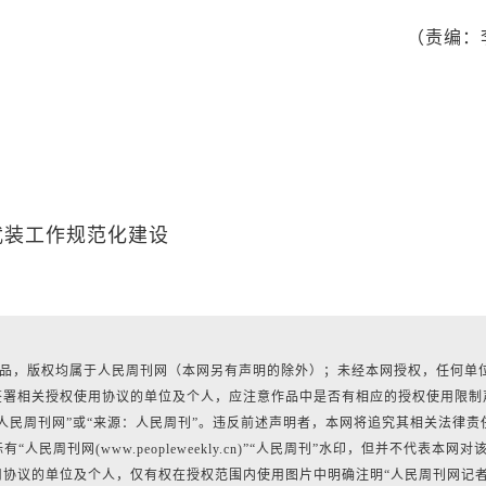
（责编：
武装工作规范化建设
有作品，版权均属于人民周刊网（本网另有声明的除外）；未经本网授权，任何单
签署相关授权使用协议的单位及个人，应注意作品中是否有相应的授权使用限制
人民周刊网”或“来源：人民周刊”。违反前述声明者，本网将追究其相关法律责
民周刊网(www.peopleweekly.cn)”“人民周刊”水印，但并不代表本网对
协议的单位及个人，仅有权在授权范围内使用图片中明确注明“人民周刊网记