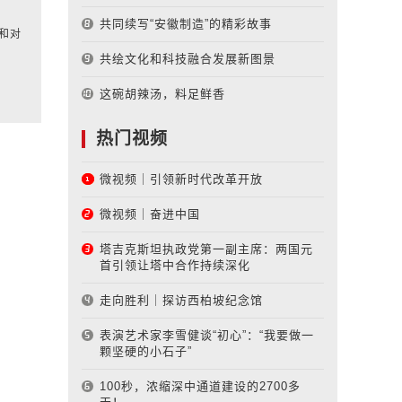
共同续写“安徽制造”的精彩故事
和对
共绘文化和科技融合发展新图景
这碗胡辣汤，料足鲜香
热门视频
微视频｜引领新时代改革开放
微视频｜奋进中国
塔吉克斯坦执政党第一副主席：两国元
首引领让塔中合作持续深化
走向胜利｜探访西柏坡纪念馆
表演艺术家李雪健谈“初心”：“我要做一
颗坚硬的小石子”
100秒，浓缩深中通道建设的2700多