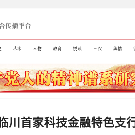
史
艺术
人物
教育
悦读
三农
舆情
临川首家科技金融特色支