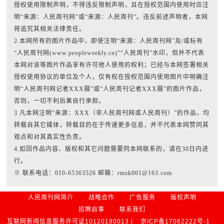
授权使用限制声明，不得违反限制声明，且在授权范围内使用时应注
明“来源：人民周刊网”或“来源：人民周刊”。违反前述声明者，本网
将追究其相关法律责任。
2.本网所有的图片作品中，即使注明“来源：人民周刊网”及/或标有
“人民周刊网(www.peopleweekly.cn)”“人民周刊”水印，但并不代表
本网对该等图片作品享有许可他人使用的权利；已经与本网签署相关
授权使用协议的单位及个人，仅有权在授权范围内使用图片中明确注
明“人民周刊网记者XXX摄”或“人民周刊记者XXX摄”的图片作品，
否则，一切不利后果自行承担。
3.凡本网注明“来源：XXX（非人民周刊网或人民周刊）”的作品，均
转载自其它媒体，转载目的在于传递更多信息，并不代表本网赞同其
观点和对其真实性负责。
4.如因作品内容、版权和其它问题需要同本网联系的，请在30日内进
行。
※ 联系电话：010-65363526 邮箱：rmzk001@163.com
人民周刊网简介
战略合作
广告服务
版权声明
招聘启事
联系我们
互联网新闻信息服务许可证10120180013 |
京ICP备17062222号-1