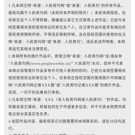
1.凡本网注明“来源：人民周刊网”或“来源：人民周刊”的所有作品，
版权均属于人民周刊网（本网另有声明的除外）；未经本网授权，任
何单位及个人不得转载、摘编或以其它方式使用上述作品；已经与本
网签署相关授权使用协议的单位及个人，应注意作品中是否有相应的
授权使用限制声明，不得违反限制声明，且在授权范围内使用时应注
明“来源：人民周刊网”或“来源：人民周刊”。违反前述声明者，本网
将追究其相关法律责任。
2.本网所有的图片作品中，即使注明“来源：人民周刊网”及/或标有
“人民周刊网(www.peopleweekly.cn)”“人民周刊”水印，但并不代表
本网对该等图片作品享有许可他人使用的权利；已经与本网签署相关
授权使用协议的单位及个人，仅有权在授权范围内使用图片中明确注
明“人民周刊网记者XXX摄”或“人民周刊记者XXX摄”的图片作品，
否则，一切不利后果自行承担。
3.凡本网注明“来源：XXX（非人民周刊网或人民周刊）”的作品，均
转载自其它媒体，转载目的在于传递更多信息，并不代表本网赞同其
观点和对其真实性负责。
4.如因作品内容、版权和其它问题需要同本网联系的，请在30日内进
行。