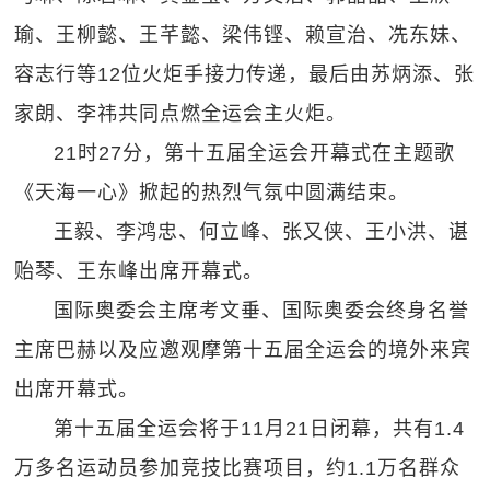
瑜、王柳懿、王芊懿、梁伟铿、赖宣治、冼东妹、
容志行等12位火炬手接力传递，最后由苏炳添、张
家朗、李祎共同点燃全运会主火炬。
21时27分，第十五届全运会开幕式在主题歌
《天海一心》掀起的热烈气氛中圆满结束。
王毅、李鸿忠、何立峰、张又侠、王小洪、谌
贻琴、王东峰出席开幕式。
国际奥委会主席考文垂、国际奥委会终身名誉
主席巴赫以及应邀观摩第十五届全运会的境外来宾
出席开幕式。
第十五届全运会将于11月21日闭幕，共有1.4
万多名运动员参加竞技比赛项目，约1.1万名群众