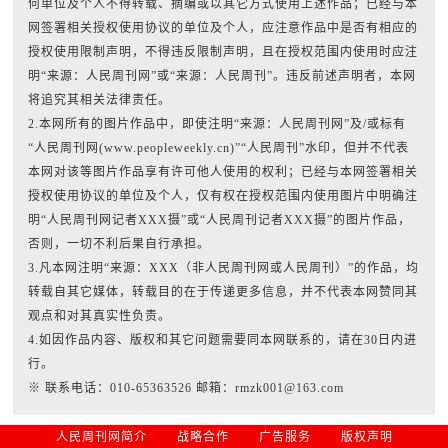
何单位及个人不得转载、摘编或以其它方式使用上述作品；已经与本
网签署相关授权使用协议的单位及个人，应注意作品中是否有相应的
授权使用限制声明，不得违反限制声明，且在授权范围内使用时应注
明“来源：人民周刊网”或“来源：人民周刊”。违反前述声明者，本网
将追究其相关法律责任。
2.本网所有的图片作品中，即使注明“来源：人民周刊网”及/或标有
“人民周刊网(www.peopleweekly.cn)”“人民周刊”水印，但并不代表
本网对该等图片作品享有许可他人使用的权利；已经与本网签署相关
授权使用协议的单位及个人，仅有权在授权范围内使用图片中明确注
明“人民周刊网记者XXX摄”或“人民周刊记者XXX摄”的图片作品，
否则，一切不利后果自行承担。
3.凡本网注明“来源：XXX（非人民周刊网或人民周刊）”的作品，均
转载自其它媒体，转载目的在于传递更多信息，并不代表本网赞同其
观点和对其真实性负责。
4.如因作品内容、版权和其它问题需要同本网联系的，请在30日内进
行。
※ 联系电话：010-65363526 邮箱：rmzk001@163.com
人民周刊网简介
战略合作
广告服务
版权声明