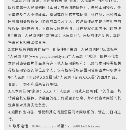
1.凡本网注明“来源：人民周刊网”或“来源：人民周刊”的所有作品，
版权均属于人民周刊网（本网另有声明的除外）；未经本网授权，任
何单位及个人不得转载、摘编或以其它方式使用上述作品；已经与本
网签署相关授权使用协议的单位及个人，应注意作品中是否有相应的
授权使用限制声明，不得违反限制声明，且在授权范围内使用时应注
明“来源：人民周刊网”或“来源：人民周刊”。违反前述声明者，本网
将追究其相关法律责任。
2.本网所有的图片作品中，即使注明“来源：人民周刊网”及/或标有
“人民周刊网(www.peopleweekly.cn)”“人民周刊”水印，但并不代表
本网对该等图片作品享有许可他人使用的权利；已经与本网签署相关
授权使用协议的单位及个人，仅有权在授权范围内使用图片中明确注
明“人民周刊网记者XXX摄”或“人民周刊记者XXX摄”的图片作品，
否则，一切不利后果自行承担。
3.凡本网注明“来源：XXX（非人民周刊网或人民周刊）”的作品，均
转载自其它媒体，转载目的在于传递更多信息，并不代表本网赞同其
观点和对其真实性负责。
4.如因作品内容、版权和其它问题需要同本网联系的，请在30日内进
行。
※ 联系电话：010-65363526 邮箱：rmzk001@163.com