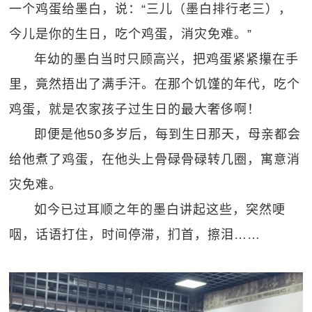
一个鸡蛋给墨白，说：“三儿（墨白排行老三），
今儿是你的生日，吃个鸡蛋，消灾免难。”
年幼的墨白当时只顾高兴，把鸡蛋紧紧攥在手
里，竟然捂出了满手汗。在那个饥馑的年代，吃个
鸡蛋，就是农家孩子过生日的最大奢侈啊！
即便是他50多岁后，每到生日那天，母亲都会
给他煮了鸡蛋，在他头上骨碌骨碌转几圈，寓意消
灾免难。
如今已过耳顺之年的墨白讲起这些，突然哽
咽，话语打住，时间停滞，扪首，擦泪……