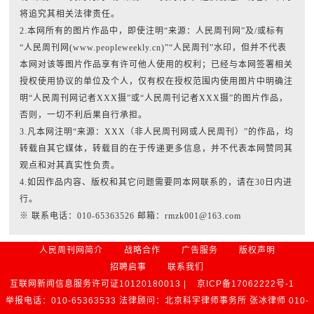
将追究其相关法律责任。
2.本网所有的图片作品中，即使注明“来源：人民周刊网”及/或标有
“人民周刊网(www.peopleweekly.cn)”“人民周刊”水印，但并不代表
本网对该等图片作品享有许可他人使用的权利；已经与本网签署相关
授权使用协议的单位及个人，仅有权在授权范围内使用图片中明确注
明“人民周刊网记者XXX摄”或“人民周刊记者XXX摄”的图片作品，
否则，一切不利后果自行承担。
3.凡本网注明“来源：XXX（非人民周刊网或人民周刊）”的作品，均
转载自其它媒体，转载目的在于传递更多信息，并不代表本网赞同其
观点和对其真实性负责。
4.如因作品内容、版权和其它问题需要同本网联系的，请在30日内进
行。
※ 联系电话：010-65363526 邮箱：rmzk001@163.com
人民周刊网简介
战略合作
广告服务
版权声明
招聘启事
联系我们
互联网新闻信息服务许可证10120180013 |
京ICP备17062222号-1
举报电话：010-65363533 法律顾问：北京科宇律师事务所 张冰律师 010-