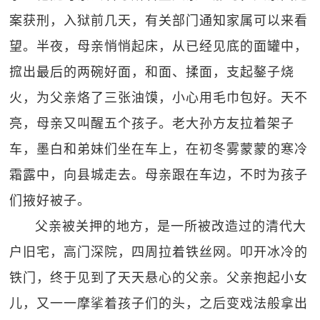
案获刑，入狱前几天，有关部门通知家属可以来看
望。半夜，母亲悄悄起床，从已经见底的面罐中，
搲出最后的两碗好面，和面、揉面，支起鏊子烧
火，为父亲烙了三张油馍，小心用毛巾包好。天不
亮，母亲又叫醒五个孩子。老大孙方友拉着架子
车，墨白和弟妹们坐在车上，在初冬雾蒙蒙的寒冷
霜露中，向县城走去。母亲跟在车边，不时为孩子
们掖好被子。
父亲被关押的地方，是一所被改造过的清代大
户旧宅，高门深院，四周拉着铁丝网。叩开冰冷的
铁门，终于见到了天天悬心的父亲。父亲抱起小女
儿，又一一摩挲着孩子们的头，之后变戏法般拿出