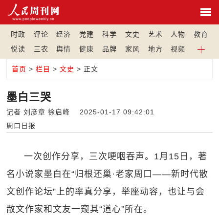
时政
评论
经济
党建
科学
文史
艺术
人物
教育
悦读
三农
舆情
健康
品牌
家风
地方
视频
首页
>
栏目
>
文史
> 正文
墨白三哭
记者 刘彦章 徐启峰 2025-01-17 09:42:01
周口日报
一次创作分享，三次哽咽吞声。1月15日，著
名小说家墨白在“归根还巢·老家周口——新时代散
文创作论坛”上的率真分享，举座动容，也让与会
散文作家和文友一窥其“道心”所在。