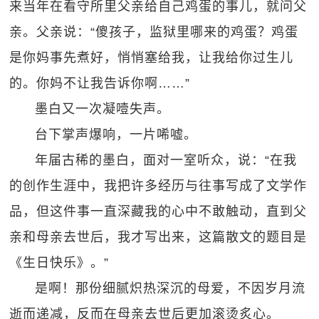
来当年在看守所里父亲给自己鸡蛋的事儿，就问父
亲。父亲说：“傻孩子，监狱里哪来的鸡蛋？鸡蛋
是你妈事先煮好，悄悄塞给我，让我给你过生儿
的。你妈不让我告诉你啊……”
墨白又一次凝噎失声。
台下掌声爆响，一片唏嘘。
年届古稀的墨白，面对一室听众，说：“在我
的创作生涯中，我把许多经历与往事写成了文学作
品，但这件事一直深藏我的心中不敢触动，直到父
亲和母亲去世后，我才写出来，这篇散文的题目是
《生日快乐》。”
是啊！那份细腻炽热深沉的母爱，不因岁月流
逝而递减，反而在母亲去世后更加滚烫炙心。