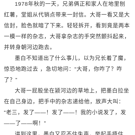
1978年秋的一天，兄弟俩正和家人在地里刨
红薯，堂姐从代销点带来一封信。大哥一看又是大
信封，脸色就暗了下来。轻轻拆开，看到竟是两本
一模一样的杂志，大哥拿杂志的手突然颤抖起来，
并转身朝河边跑去。
墨白不知道出了什么事儿，以为兄长着了魔，
惊恐地跑过去 ，急切地问：“大哥，你咋了？咋
了？”
大哥一屁股坐在颍河边的草地上，把墨白拉坐
在自己身边，把手中的杂志递给他，放声大叫：
“老三，发了——！发了——！我的小说发了，发
——了——啊！”
讲到这里，墨白又忍不住失声，举起手捂住