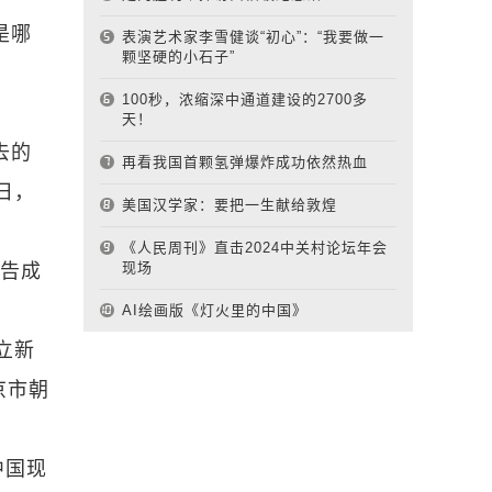
是哪
表演艺术家李雪健谈“初心”：“我要做一
颗坚硬的小石子”
100秒，浓缩深中通道建设的2700多
天！
去的
再看我国首颗氢弹爆炸成功依然热血
日，
美国汉学家：要把一生献给敦煌
《人民周刊》直击2024中关村论坛年会
现场
宣告成
AI绘画版《灯火里的中国》
立新
京市朝
中国现