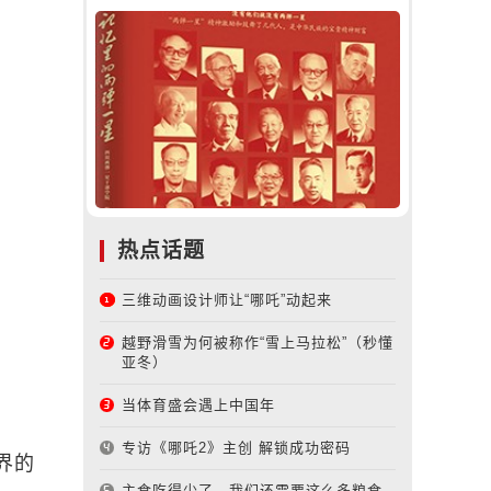
热点话题
三维动画设计师让“哪吒”动起来
越野滑雪为何被称作“雪上马拉松”（秒懂
亚冬）
当体育盛会遇上中国年
专访《哪吒2》主创 解锁成功密码
界的
主食吃得少了，我们还需要这么多粮食