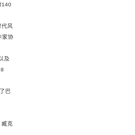
140
时代风
作家协
以及
8
了巴
、臧克