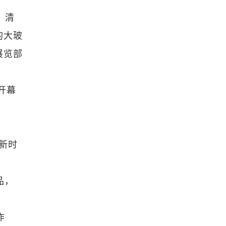
，清
的大玻
展览部
开幕
“新时
品，
作