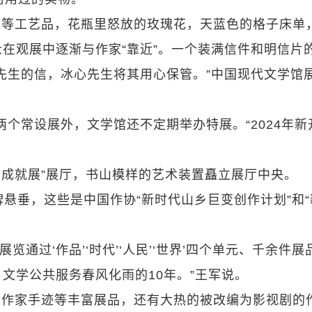
猫等工艺品，花瓶里怒放的玫瑰花，天蓝色的格子床单
在观展中逐渐与作家“靠近”。一个装满信件和明信片
先生的信，冰心先生将其用心保管。”中国现代文学馆
”两个常设展外，文学馆还不定期举办特展。“2024年新
。
学成就展”展厅，书山模样的艺术装置矗立展厅中央。
字牌悬垂，这些是中国作协“新时代山乡巨变创作计划”和
展览通过‘作品’‘时代’‘人民’‘世界’四个单元、千余件展
文学公共服务春风化雨的10年。”王军说。
的作家手迹等丰富展品，还有大热的被改编为影视剧的