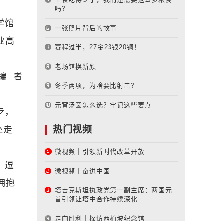
吗？
学馆
一张照片背后的故事
业高
赛程过半，27金23银20铜！
老场馆换新颜
编 者
冬季两项，为啥要比射击？
元宵汤圆怎么选？牢记这些要点
步，
热门视频
处走
微视频｜引领新时代改革开放
。逗
微视频｜奋进中国
拥抱
塔吉克斯坦执政党第一副主席：两国元
首引领让塔中合作持续深化
走向胜利｜探访西柏坡纪念馆