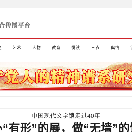
史
艺术
人物
教育
悦读
三农
舆情
中国现代文学馆走过40年
办“有形”的展，做“无墙”的