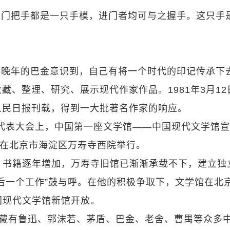
门门把手都是一只手模，进门者均可与之握手。这只手
。晚年的巴金意识到，自己有将一个时代的印记传承下
、整理、研究、展示现代作家作品。1981年3月12
人民日报刊载，得到一大批著名作家的响应。
四次代表大会上，中国第一座文学馆——中国现代文学馆
礼在北京市海淀区万寿寺西院举行。
、书籍逐年增加，万寿寺旧馆已渐渐承载不下，建立独
后一个工作”鼓与呼。在他的积极争取下，文学馆在北
中国现代文学馆新馆开放。
，藏有鲁迅、郭沫若、茅盾、巴金、老舍、曹禺等众多