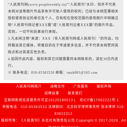
“人民周刊网(www.peopleweekly.cn)”“人民周刊”水印，但并不代表
本网对该等图片作品享有许可他人使用的权利；已经与本网签署相关
授权使用协议的单位及个人，仅有权在授权范围内使用图片中明确注
明“人民周刊网记者XXX摄”或“人民周刊记者XXX摄”的图片作品，
否则，一切不利后果自行承担。
3.凡本网注明“来源：XXX（非人民周刊网或人民周刊）”的作品，均
转载自其它媒体，转载目的在于传递更多信息，并不代表本网赞同其
观点和对其真实性负责。
4.如因作品内容、版权和其它问题需要同本网联系的，请在30日内进
行。
※ 联系电话：010-65363526 邮箱：rmzk001@163.com
人民周刊网简介
战略合作
广告服务
版权声明
招聘启事
联系我们
互联网新闻信息服务许可证10120180013 |
京ICP备17062222号-1
举报电话：010-65363533 法律顾问：北京科宇律师事务所 张冰律师 010-
83622312
版权所有：《人民周刊》杂志社有限责任公司 Copyright © 2017-
2026 , All