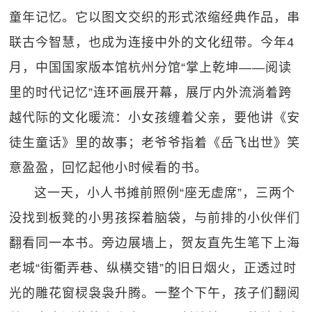
童年记忆。它以图文交织的形式浓缩经典作品，串
联古今智慧，也成为连接中外的文化纽带。今年4
月，中国国家版本馆杭州分馆“掌上乾坤——阅读
里的时代记忆”连环画展开幕，展厅内外流淌着跨
越代际的文化暖流：小女孩缠着父亲，要他讲《安
徒生童话》里的故事；老爷爷指着《岳飞出世》笑
意盈盈，回忆起他小时候看的书。
这一天，小人书摊前照例“座无虚席”，三两个
没找到板凳的小男孩探着脑袋，与前排的小伙伴们
翻看同一本书。旁边展墙上，贺友直先生笔下上海
老城“街衢弄巷、纵横交错”的旧日烟火，正透过时
光的雕花窗棂袅袅升腾。一整个下午，孩子们翻阅