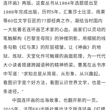
连环画》再版。这套丛书从1984年选题提出至
1988年完成出版，历时5年，汇集莎士比亚、雨果
等60位文学巨匠的77部经典之作，凝结当时国内
一大批著名连环画艺术家的心血。画家们以灵动的
笔触解构《巴黎圣母院》的钟楼阴影，用细腻的线
条勾勒《红与黑》的阶层褶皱，让《神曲》的地
狱、炼狱、天堂化作可触摸的画面肌理，为一代代
大小读者搭建跨越语种的精神桥梁。曹禺在丛书序
中写道：“求知总是从简易、从形象、从兴趣起。
看图识字是个好方法，看图认识世界文学，也是一
条途径。”
中国连环画的出海故事，也翻开新的一页。
2015年，法国FEI出版社推出法文版连环画《红楼