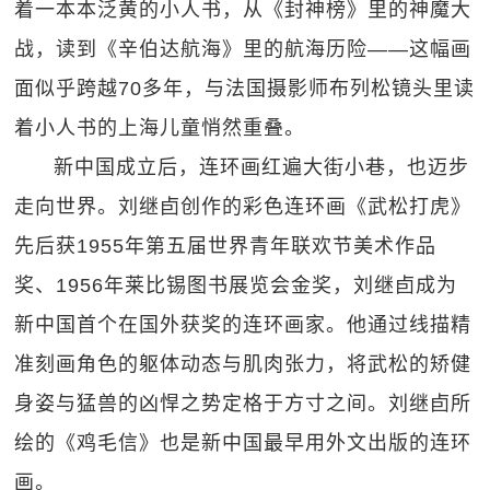
着一本本泛黄的小人书，从《封神榜》里的神魔大
战，读到《辛伯达航海》里的航海历险——这幅画
面似乎跨越70多年，与法国摄影师布列松镜头里读
着小人书的上海儿童悄然重叠。
新中国成立后，连环画红遍大街小巷，也迈步
走向世界。刘继卣创作的彩色连环画《武松打虎》
先后获1955年第五届世界青年联欢节美术作品
奖、1956年莱比锡图书展览会金奖，刘继卣成为
新中国首个在国外获奖的连环画家。他通过线描精
准刻画角色的躯体动态与肌肉张力，将武松的矫健
身姿与猛兽的凶悍之势定格于方寸之间。刘继卣所
绘的《鸡毛信》也是新中国最早用外文出版的连环
画。