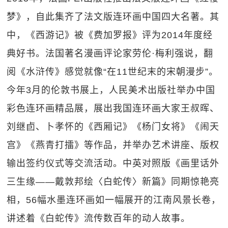
梦》，自此集齐了法文版连环画中国四大名著。其
中，《西游记》被《费加罗报》评为2014年度经
典好书。法国著名漫画评论家劳伦·梅利强说，翻
阅《水浒传》感觉就像“在11世纪末的宋朝漫步”。
今年3月的伦敦书展上，人民美术出版社举办中国
彩色连环画精品展，展出我国连环画大家王叔晖、
刘继卣、卜孝怀的《西厢记》《杨门女将》《闹天
宫》《燕青打擂》等作品，并举办艺术讲座、版权
输出签约仪式等交流活动。中英对照版《画里话外
三生缘——戴敦邦绘〈白蛇传〉新篇》同期惊艳亮
相，56幅水墨连环画如一幅展开的江南风景长卷，
讲述着《白蛇传》流传数百年的动人故事。