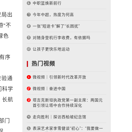
中职篮焕新前行
安局出
今年中超，热度为何高
游“不
一张“短途卡”解了“长困扰”
绿色
对随身登机行李收费，有依据吗
让孩子更快乐地运动
有序
热门视频
微视频｜引领新时代改革开放
查验通
门科学
微视频｜奋进中国
，长航
塔吉克斯坦执政党第一副主席：两国元
首引领让塔中合作持续深化
走向胜利｜探访西柏坡纪念馆
部门
表演艺术家李雪健谈“初心”：“我要做一
程、