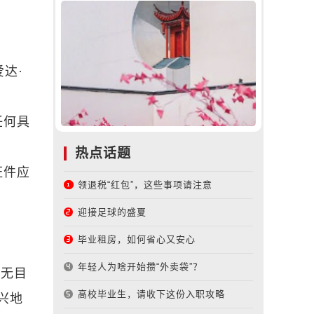
达·
任何具
热点话题
证件应
领退税“红包”，这些事项请注意
迎接足球的盛夏
毕业租房，如何省心又安心
年轻人为啥开始攒“外卖袋”？
“无目
高校毕业生，请收下这份入职攻略
兴地