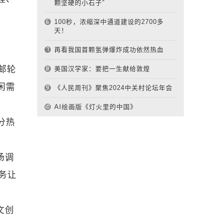
颗坚硬的小石子”
100秒，浓缩深中通道建设的2700多
天！
再看我国首颗氢弹爆炸成功依然热血
邮轮
美国汉学家：要把一生献给敦煌
闲需
《人民周刊》聚焦2024中关村论坛年会
AI绘画版《灯火里的中国》
分热
场调
务让
文创