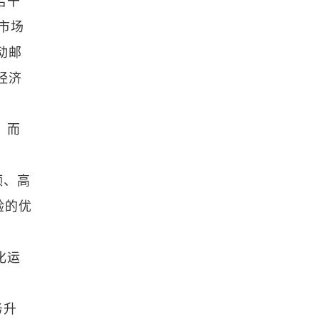
若干
市场
动邮
经济
；而
频、高
验的优
化运
务升