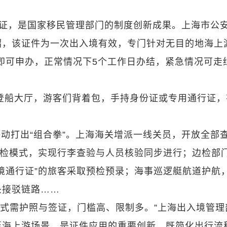
行证，是国家移民管理部门的制度创新成果。上海市公
，该证件为一次出入境有效，专门针对无目的地海上
即可申办，正常情况下5个工作日办结，紧急情况可走
2登船大厅，游客们背着包，手持身份证或专用通行证，
动打出“组合拳”。上海海关增派一线关员，开放全部
联检模式，实现行李查验与人员核验同步进行；边检部
境通行证”的旅客采取预检预录；海事巡逻艇航道护航
头接驳链路……
模式需护照与签证，门槛高、限制多。”上海出入境管理
至海上游场景，是证件应用的重要创新，既简化出行流