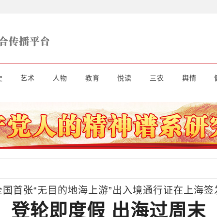
史
艺术
人物
教育
悦读
三农
舆情
全国首张“无目的地海上游”出入境通行证在上海签
登轮即度假 出海过周末