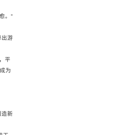
愈。”
母出游
，平
群成为
创造新