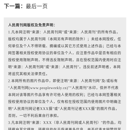
下一篇：
最后一页
人民周刊网版权及免责声明：
1.凡本网注明“来源：人民周刊网”或“来源：人民周刊”的所有作品，
版权均属于人民周刊网（本网另有声明的除外）；未经本网授权，任
何单位及个人不得转载、摘编或以其它方式使用上述作品；已经与本
网签署相关授权使用协议的单位及个人，应注意作品中是否有相应的
授权使用限制声明，不得违反限制声明，且在授权范围内使用时应注
明“来源：人民周刊网”或“来源：人民周刊”。违反前述声明者，本网
将追究其相关法律责任。
2.本网所有的图片作品中，即使注明“来源：人民周刊网”及/或标有
“人民周刊网(www.peopleweekly.cn)”“人民周刊”水印，但并不代表
本网对该等图片作品享有许可他人使用的权利；已经与本网签署相关
授权使用协议的单位及个人，仅有权在授权范围内使用图片中明确注
明“人民周刊网记者XXX摄”或“人民周刊记者XXX摄”的图片作品，
否则，一切不利后果自行承担。
3.凡本网注明“来源：XXX（非人民周刊网或人民周刊）”的作品，均
转载自其它媒体，转载目的在于传递更多信息，并不代表本网赞同其