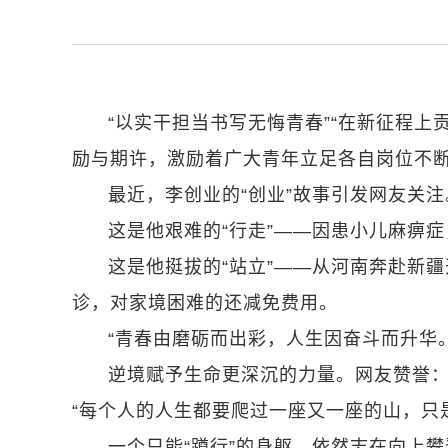
“以实干担当书写无悔青春”“在新征程
励与期许，激励着广大青年立足各自岗位不
最近，李创业的“创业”故事引发网友关注
这是他艰难的“行走”——因患小儿麻痹
这是他挺拔的“站立”——从河南奔赴新
诊，对家境困难的还减免费用。
“青春由磨砺而出彩，人生因奋斗而升华。
逆境赋予生命更深沉的力量。网友赞誉：
“每个人的人生都要爬过一座又一座的山，只
一个只能“蹲行”的身躯，依然志在向上