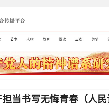
史
艺术
人物
教育
悦读
三农
舆情
干担当书写无悔青春（人民