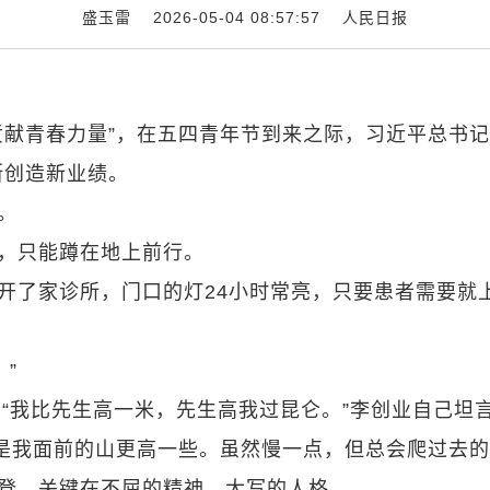
盛玉雷 2026-05-04 08:57:57
人民日报
上贡献青春力量”，在五四青年节到来之际，习近平总书
断创造新业绩。
。
症，只能蹲在地上前行。
疆开了家诊所，门口的灯24小时常亮，只要患者需要就
”
“我比先生高一米，先生高我过昆仑。”李创业自己坦
是我面前的山更高一些。虽然慢一点，但总会爬过去的
攀登，关键在不屈的精神、大写的人格。