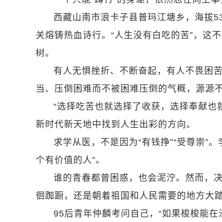
西藏山南市浪卡子县普玛江塘乡，海拔5
关熔铸热血诗行。“人生没有白吃的苦”，这
树。
有人无惧挫折、不断奋起，有人不畏困
当、压倒困难而不被困难压倒的气概，源源
“选择吃苦也就选择了收获，选择奉献也
新时代新天地中找到人生出彩的方向。
求学从医，不是因为“有钱挣”“受尊崇”
个有价值的人”。
谁的青春都曾困惑，也会泥泞。然而，决
徊踟蹰，还是朝着祖国和人民需要的地方大
95后青年仲麟考问自己，“如果梭梭能在