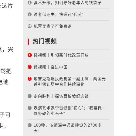
骗术升级，如何守好老年人的钱袋子
在这片
读者借还书，快递可“代劳”
机票买贵了可免费退
热门视频
点，兴
微视频｜引领新时代改革开放
微视频｜奋进中国
旁骛把
塔吉克斯坦执政党第一副主席：两国元
电池
首引领让塔中合作持续深化
走向胜利｜探访西柏坡纪念馆
表演艺术家李雪健谈“初心”：“我要做一
颗坚硬的小石子”
子可
走，
100秒，浓缩深中通道建设的2700多
天！