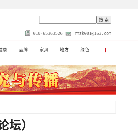
010-65363526
rmzk001@163.com
健康
品牌
家风
地方
绿色
论坛）