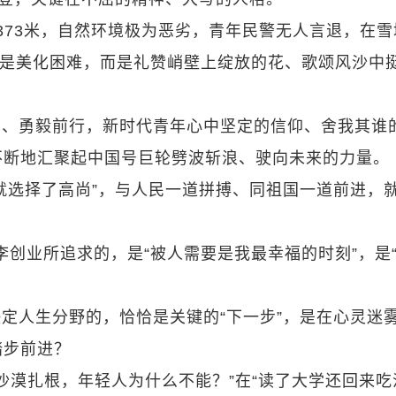
373米，自然环境极为恶劣，青年民警无人言退，在雪
不是美化困难，而是礼赞峭壁上绽放的花、歌颂风沙中
苦、勇毅前行，新时代青年心中坚定的信仰、舍我其谁
不断地汇聚起中国号巨轮劈波斩浪、驶向未来的力量。
就选择了高尚”，与人民一道拼搏、同祖国一道前进，
。李创业所追求的，是“被人需要是我最幸福的时刻”，是
定人生分野的，恰恰是关键的“下一步”，是在心灵迷
踏步前进？
沙漠扎根，年轻人为什么不能？”在“读了大学还回来吃