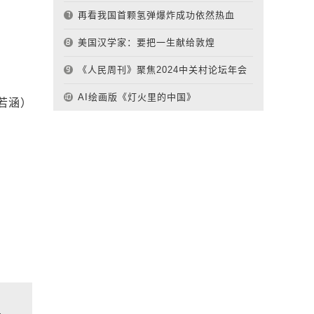
再看我国首颗氢弹爆炸成功依然热血
美国汉学家：要把一生献给敦煌
《人民周刊》聚焦2024中关村论坛年会
AI绘画版《灯火里的中国》
若涵）