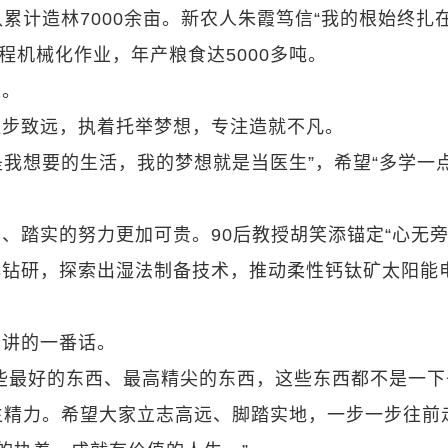
累计造林7000余亩。新农人朱霞笃信“我的根始终扎
全程机械化作业，年产粮食达5000多吨。
人。
跬步致远，执着托举梦想，专注造就不凡。
是我想要的生活，我的梦想就是当医生”，希望“多学一
、踏实的努力更加可贵。90后教授胡笑添锚定“心无
潜心钻研，探索出湿法制备技术，推动柔性钙钛矿太阳能
员讲的一番话。
些最好的东西、最高精尖的东西，这些东西都不是一下
生精力。希望大家立志高远、脚踏实地，一步一步往前