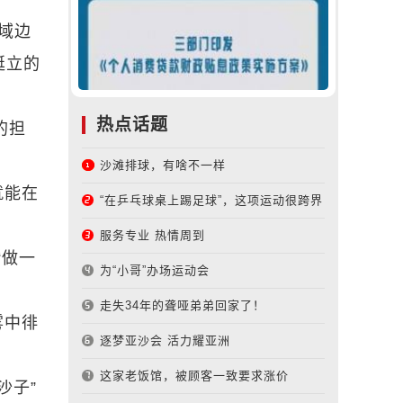
域边
挺立的
热点话题
的担
沙滩排球，有啥不一样
就能在
“在乒乓球桌上踢足球”，这项运动很跨界
服务专业 热情周到
“做一
为“小哥”办场运动会
走失34年的聋哑弟弟回家了！
雾中徘
逐梦亚沙会 活力耀亚洲
这家老饭馆，被顾客一致要求涨价
沙子”