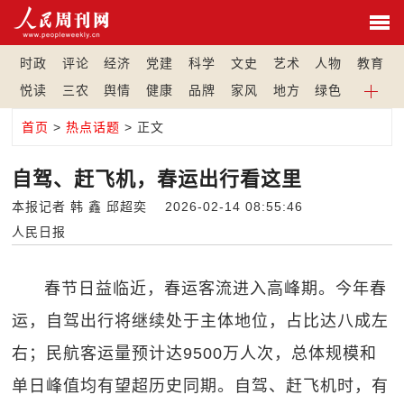
时政
评论
经济
党建
科学
文史
艺术
人物
教育
悦读
三农
舆情
健康
品牌
家风
地方
绿色
首页
>
热点话题
> 正文
自驾、赶飞机，春运出行看这里
本报记者 韩 鑫 邱超奕 2026-02-14 08:55:46
人民日报
春节日益临近，春运客流进入高峰期。今年春
运，自驾出行将继续处于主体地位，占比达八成左
右；民航客运量预计达9500万人次，总体规模和
单日峰值均有望超历史同期。自驾、赶飞机时，有