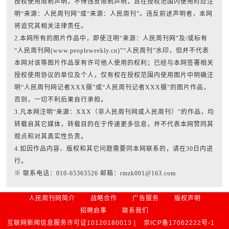
授权使用限制声明，不得违反限制声明，且在授权范围内使用时应注
明“来源：人民周刊网”或“来源：人民周刊”。违反前述声明者，本网
将追究其相关法律责任。
2.本网所有的图片作品中，即使注明“来源：人民周刊网”及/或标有
“人民周刊网(www.peopleweekly.cn)”“人民周刊”水印，但并不代表
本网对该等图片作品享有许可他人使用的权利；已经与本网签署相关
授权使用协议的单位及个人，仅有权在授权范围内使用图片中明确注
明“人民周刊网记者XXX摄”或“人民周刊记者XXX摄”的图片作品，
否则，一切不利后果自行承担。
3.凡本网注明“来源：XXX（非人民周刊网或人民周刊）”的作品，均
转载自其它媒体，转载目的在于传递更多信息，并不代表本网赞同其
观点和对其真实性负责。
4.如因作品内容、版权和其它问题需要同本网联系的，请在30日内进
行。
※ 联系电话：010-65363526 邮箱：rmzk001@163.com
人民周刊网简介
战略合作
广告服务
版权声明
招聘启事
联系我们
互联网新闻信息服务许可证10120180013 |
京ICP备17062222号-1