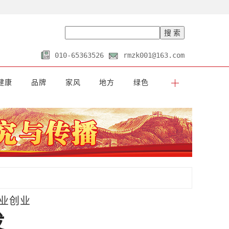
010-65363526
rmzk001@163.com
健康
品牌
家风
地方
绿色
业创业
发