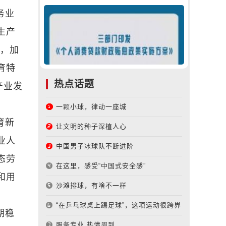
务业
生产
务，加
育特
热点话题
产业发
一颗小球，律动一座城
育新
让文明的种子深植人心
业人
中国男子冰球队不断进阶
态劳
在这里，感受“中国式安全感”
和用
沙滩排球，有啥不一样
“在乒乓球桌上踢足球”，这项运动很跨界
期稳
服务专业 热情周到