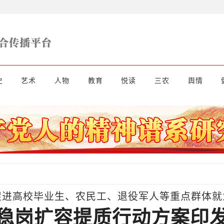
史
艺术
人物
教育
悦读
三农
舆情
促进高校毕业生、农民工、退役军人等重点群体就
稳岗扩容提质行动方案印