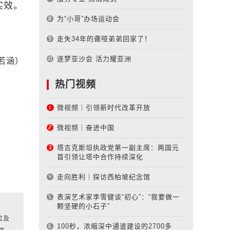
实效。
为“小哥”办场运动会
走失34年的聋哑弟弟回家了！
逐梦亚沙会 活力耀亚洲
若涵）
热门视频
微视频｜引领新时代改革开放
微视频｜奋进中国
塔吉克斯坦执政党第一副主席：两国元
首引领让塔中合作持续深化
走向胜利｜探访西柏坡纪念馆
表演艺术家李雪健谈“初心”：“我要做一
颗坚硬的小石子”
位及
100秒，浓缩深中通道建设的2700多