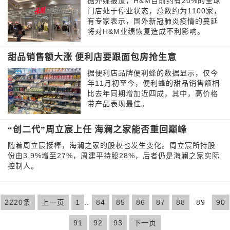
据外媒报道，H&M目前约有20%的全球
门店处于停业状态，总数约为1100家，
有专家表示，国外新冠肺炎疫情的蔓延
将对H&M业绩恢复造成不利影响。
甜品销售额大涨 便利店要跟面包房抢生意
据便利店品牌便利蜂的数据显示，仅今
年11月初至今，便利蜂的甜品销售额相
比去年同期增加近四成，其中，高价格
带产品表现最佳。
“创二代”周立宸上任 海澜之家能否重回巅峰
随着周立宸接棒，海澜之家的股权也发生变化。周立宸所持股
份由3.9%增至27%，周建平持股28%，后者仍是海澜之家实际
控制人。
2220条
上一页
1
..
84
85
86
87
88
89
90
91
92
93
下一页