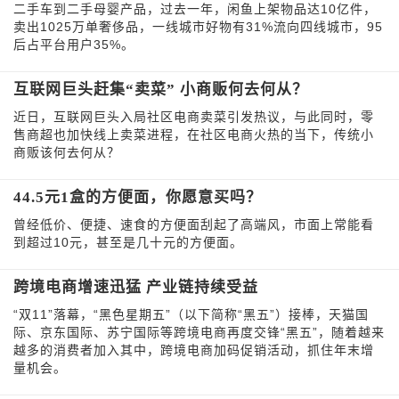
二手车到二手母婴产品，过去一年，闲鱼上架物品达10亿件，
卖出1025万单奢侈品，一线城市好物有31%流向四线城市，95
后占平台用户35%。
互联网巨头赶集“卖菜” 小商贩何去何从？
近日，互联网巨头入局社区电商卖菜引发热议，与此同时，零
售商超也加快线上卖菜进程，在社区电商火热的当下，传统小
商贩该何去何从？
44.5元1盒的方便面，你愿意买吗？
曾经低价、便捷、速食的方便面刮起了高端风，市面上常能看
到超过10元，甚至是几十元的方便面。
跨境电商增速迅猛 产业链持续受益
“双11”落幕，“黑色星期五”（以下简称“黑五”）接棒，天猫国
际、京东国际、苏宁国际等跨境电商再度交锋“黑五”，随着越来
越多的消费者加入其中，跨境电商加码促销活动，抓住年末增
量机会。