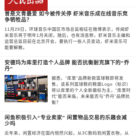
曾是文青最爱 如今被传关停 虾米音乐成在线音乐竞
争牺牲品？
11月29日，环球音乐中国区市场总监相征在微博表示，传闻虾
米音乐将于明年1月关闭，随后，也有消息称，虾米音乐主编和
运营总监目前在北京开会，要执行一些人员变动，虾米音乐可
能要解散。
安德玛为库里打造个人品牌 能否抗衡耐克旗下的“乔
丹”
据悉，“库里”品牌新款篮球鞋即将发
售，该系列篮球鞋的鞋面Logo（标识）
将以库里的个人全新徽标为主，“库里时
代”能否来临，未来能否与“乔丹”品牌抗
衡？
闲鱼积极引入“专业卖家” 闲置物品交易的乐趣会减
少吗
近年来，闲置经济在国内悄然兴起，从3C数码到闲置衣物，从