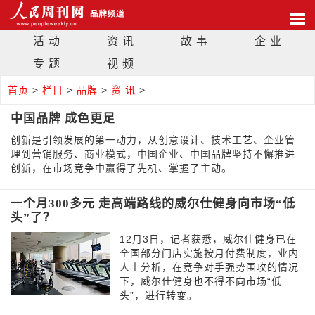
活 动
资 讯
故 事
企 业
专 题
视 频
首页
>
栏目
>
品牌
>
资 讯
>
中国品牌 成色更足
创新是引领发展的第一动力，从创意设计、技术工艺、企业管
理到营销服务、商业模式，中国企业、中国品牌坚持不懈推进
创新，在市场竞争中赢得了先机、掌握了主动。
一个月300多元 走高端路线的威尔仕健身向市场“低
头”了？
12月3日，记者获悉，威尔仕健身已在
全国部分门店实施按月付费制度，业内
人士分析，在竞争对手强势围攻的情况
下，威尔仕健身也不得不向市场“低
头”，进行转变。