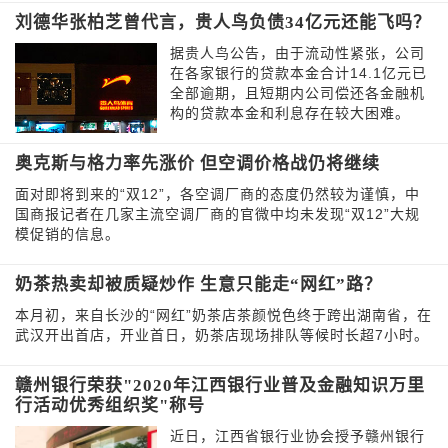
刘德华张柏芝曾代言，贵人鸟负债34亿元还能飞吗？
据贵人鸟公告，由于流动性紧张，公司
在各家银行的贷款本金合计14.1亿元已
全部逾期，且短期内公司偿还各金融机
构的贷款本金和利息存在较大困难。
奥克斯与格力率先涨价 但空调价格战仍将继续
面对即将到来的“双12”，各空调厂商的态度仍然较为谨慎，中
国商报记者在几家主流空调厂商的官微中均未发现“双12”大规
模促销的信息。
奶茶热卖却被质疑炒作 生意只能走“网红”路？
本月初，来自长沙的“网红”奶茶店茶颜悦色终于跨出湖南省，在
武汉开出首店，开业首日，奶茶店现场排队等候时长超7小时。
赣州银行荣获"2020年江西银行业普及金融知识万里
行活动优秀组织奖"称号
近日，江西省银行业协会授予赣州银行