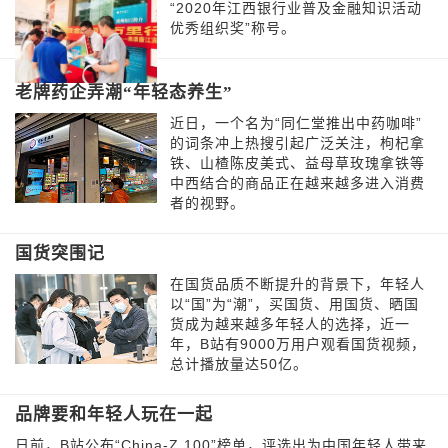
“2020年江西银行业普及金融知识活动
优秀组织奖”称号。
老牌药企弄潮“年轻态养生”
近日，一个名为“同仁堂推出中药咖啡”
的词条冲上热搜引起广泛关注，枸杞拿
铁、山楂陈皮美式、益母草玫瑰拿铁等
中西结合的商品正在越来越多进入消费
者的视野。
国货突围记
在国货品质不断提升的背景下，年轻人
以“国”为“潮”，买国货、用国货、晒国
货成为越来越多年轻人的选择，近一
年，B站有9000万用户观看国货视频，
总计播放量达50亿。
品牌要和年轻人玩在一起
日前，B站公布“China-Z 100”榜单，评选出为中国年轻人带来