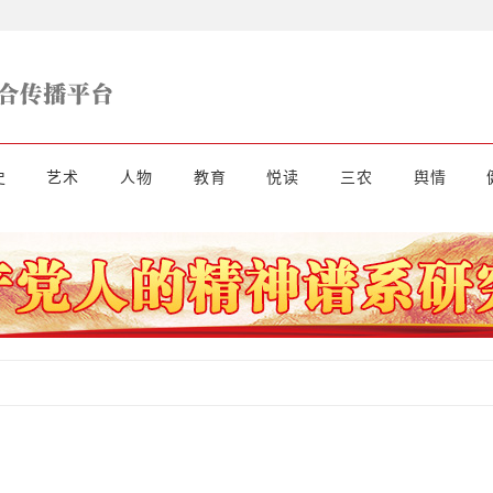
史
艺术
人物
教育
悦读
三农
舆情