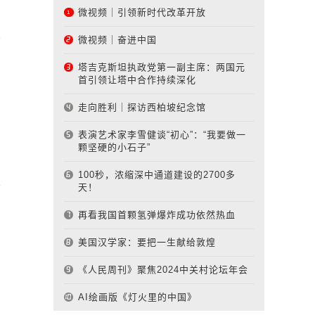
微视频｜引领新时代改革开放
微视频｜奋进中国
塔吉克斯坦执政党第一副主席：两国元
首引领让塔中合作持续深化
走向胜利｜探访西柏坡纪念馆
表演艺术家李雪健谈“初心”：“我要做一
颗坚硬的小石子”
100秒，浓缩深中通道建设的2700多
天！
再看我国首颗氢弹爆炸成功依然热血
美国汉学家：要把一生献给敦煌
《人民周刊》聚焦2024中关村论坛年会
AI绘画版《灯火里的中国》