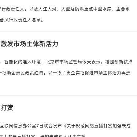
抗旱行政责任人，以及大江大河、大型及防洪重点中型水库、主要蓄
台风行政责任人名单。
招激发市场主体新活力
、智能化的准入环境，北京市市场监管局今天表示，按照创新试点
出一批助企惠民政策红包，以一揽子惠企实招促进市场主体活力再迸
播打赏
互联网信息办公室7日联合发布《关于规范网络直播打赏加强未成
成年人参与直播打赏，严控未成年人从事主播。