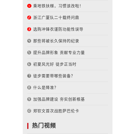
乘地铁扶梯，习惯该改啦！
浙江广厦队二十载终问鼎
选购冲锋衣谨防功能性误导
那些将被长久保持的纪录
提升品牌形象 贡献专业力量
初夏风光好 徒步正当时
徒步需要带哪些装备？
什么是降准？
加强品牌建设 夯实创新根基
郑钦文首次战胜萨巴伦卡
热门视频