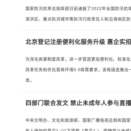
国家防汛抗旱总指挥部日前通报了2022年全国防汛
滞洪区、重点防洪城市等防汛行政责任人和沿海地区防
北京登记注册便利化服务升级 惠企实
为深化商事制度改革，进一步营造更加便利化、标准化
改革任务和优化营商环境5.0政策要求，该局接连推
发。
四部门联合发文 禁止未成年人参与直
中央文明办、文化和旅游部、国家广播电视总局和国家
年人保护的意见》(以下简称《意见》)，明确禁止未