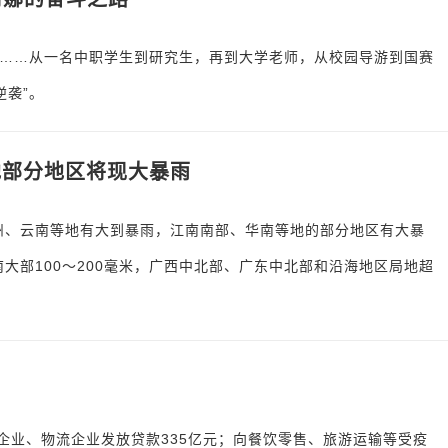
……从一名中职学生到研究生，再到大学老师，从校园导游到国赛
逆袭”。
地部分地区将现大暴雨
贵州、云南等地有大到暴雨，江南南部、华南等地的部分地区有大暴
南大部100～200毫米，广西中北部、广东中北部和沿海地区局地超
供企业、物流企业发放贷款335亿元；向餐饮零售、旅游运输等受疫