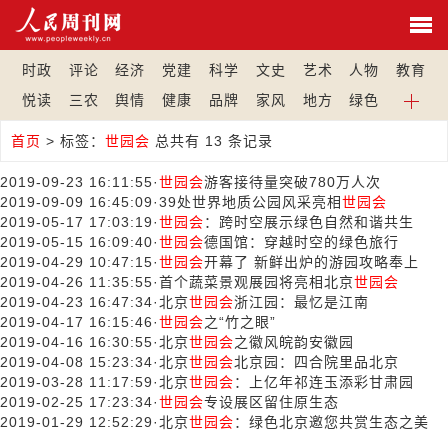
时政
评论
经济
党建
科学
文史
艺术
人物
教育
悦读
三农
舆情
健康
品牌
家风
地方
绿色
首页
>
标签：
世园会
总共有 13 条记录
2019-09-23 16:11:55
·
世园会
游客接待量突破780万人次
2019-09-09 16:45:09
·
39处世界地质公园风采亮相
世园会
2019-05-17 17:03:19
·
世园会
：跨时空展示绿色自然和谐共生
2019-05-15 16:09:40
·
世园会
德国馆：穿越时空的绿色旅行
2019-04-29 10:47:15
·
世园会
开幕了 新鲜出炉的游园攻略奉上
2019-04-26 11:35:55
·
首个蔬菜景观展园将亮相北京
世园会
2019-04-23 16:47:34
·
北京
世园会
浙江园：最忆是江南
2019-04-17 16:15:46
·
世园会
之“竹之眼”
2019-04-16 16:30:55
·
北京
世园会
之徽风皖韵安徽园
2019-04-08 15:23:34
·
北京
世园会
北京园：四合院里品北京
2019-03-28 11:17:59
·
北京
世园会
：上亿年祁连玉添彩甘肃园
2019-02-25 17:23:34
·
世园会
专设展区留住原生态
2019-01-29 12:52:29
·
北京
世园会
：绿色北京邀您共赏生态之美