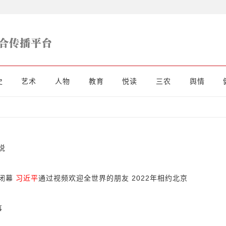
史
艺术
人物
教育
悦读
三农
舆情
说
昌闭幕
习近平
通过视频欢迎全世界的朋友 2022年相约北京
事