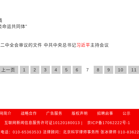
践
类命运共同体"
届二中全会审议的文件 中共中央总书记
习近平
主持会议
上一页
1
2
3
4
5
6
7
8
9
10
11
网简介
战略合作
广告服务
版权声明
招聘启事
公示
互联网新闻信息服务许可证10120180013 |
京ICP备17062222号-1
电话：010-65363533 法律顾问：北京科宇律师事务所 张冰律师 010-83622