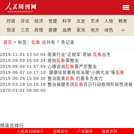
时政
评论
经济
党建
科学
文史
艺术
人物
教育
悦读
三农
舆情
健康
品牌
家风
地方
绿色
首页
>
标签：
乱象
总共有 7 条记录
2019-11-01 13:50:04
·
医美行业“正规军”奇缺
乱象
丛生
2019-09-09 16:58:34
·
旅拍
乱象
需整治
2019-09-04 11:57:59
·
心理咨询
乱象
需严厉整治
2019-08-07 16:17:10
·
健康扶贫要有效治理“小病大治”等
乱象
2019-06-28 15:58:30
·
整治医美
乱象
仍需多方发力
2019-03-19 10:16:18
·
整治保健市场
乱象
百日行动取得阶段性进展
1970-01-01 08:00:00
·
频道总排行
人民周刊网简介
战略合作
广告服务
版权声明