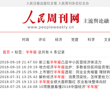
人民日报出版社主管 人民周刊杂志社主办
时政
评论
经济
党建
科学
文
首页
>
标签：
半年报
总共有 6 条记录
2018-09-18 21:47:50
·
新三板
半年报
凸显中小民营经济体活力
2018-09-10 16:29:19
·
地方经济
半年报
出炉：多数省份民间投资增
2018-08-29 15:25:09
·
上市银行
半年报
透视：同业业务缩量 理财
2018-07-31 13:25:42
·
解析经济
半年报
：消费顶梁柱，怎样更给力
2018-07-25 19:13:13
·
半年报
业绩大面积飘红 农业板块整体向好
2018-07-25 16:24:08
·
10项数据看懂2018中国经济“
半年报
”