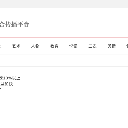
史
艺术
人物
教育
悦读
三农
舆情
速10%以上
转型加快
？