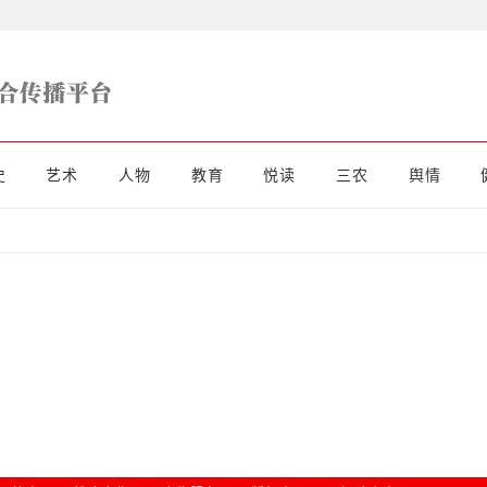
史
艺术
人物
教育
悦读
三农
舆情