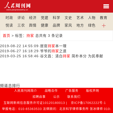
时政
评论
经济
党建
科学
文史
艺术
人物
教育
悦读
三农
舆情
健康
品牌
家风
地方
绿色
首页
>
标签：
持家
总共有 3 条记录
2019-08-22 14:55:09
·
居官
持家
本一理
2019-06-27 16:18:29
·
爷爷的
持家
之道
2019-03-25 16:58:46
·
谷文昌：清白
持家
简朴本分 为民奉献
频道总排行
人民周刊网简介
战略合作
广告服务
版权声明
招聘启事
公示
联系我们
互联网新闻信息服务许可证10120180013 |
京ICP备17062222号-1
举报电话：010-65363533 法律顾问：北京科宇律师事务所 张冰律师 010-