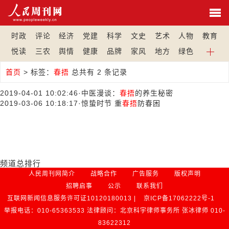
时政
评论
经济
党建
科学
文史
艺术
人物
教育
悦读
三农
舆情
健康
品牌
家风
地方
绿色
首页
>
标签：
春捂
总共有 2 条记录
2019-04-01 10:02:46
·
中医漫谈：
春捂
的养生秘密
2019-03-06 10:18:17
·
惊蛰时节 重
春捂
防春困
频道总排行
人民周刊网简介
战略合作
广告服务
版权声明
招聘启事
公示
联系我们
互联网新闻信息服务许可证10120180013 |
京ICP备17062222号-1
举报电话：010-65363533 法律顾问：北京科宇律师事务所 张冰律师 010-
83622312