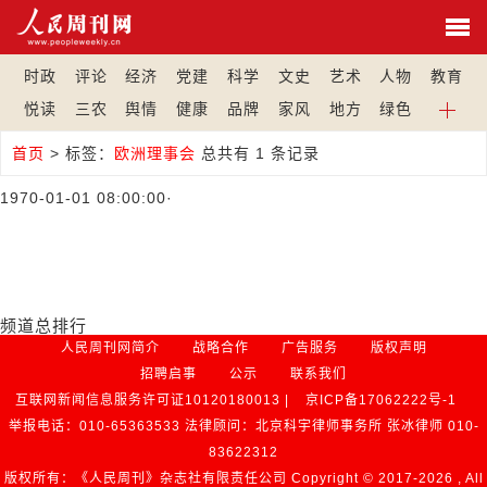
时政
评论
经济
党建
科学
文史
艺术
人物
教育
悦读
三农
舆情
健康
品牌
家风
地方
绿色
首页
>
标签：
欧洲理事会
总共有 1 条记录
1970-01-01 08:00:00
·
频道总排行
人民周刊网简介
战略合作
广告服务
版权声明
招聘启事
公示
联系我们
互联网新闻信息服务许可证10120180013 |
京ICP备17062222号-1
举报电话：010-65363533 法律顾问：北京科宇律师事务所 张冰律师 010-
83622312
版权所有：《人民周刊》杂志社有限责任公司 Copyright © 2017-
2026 , All