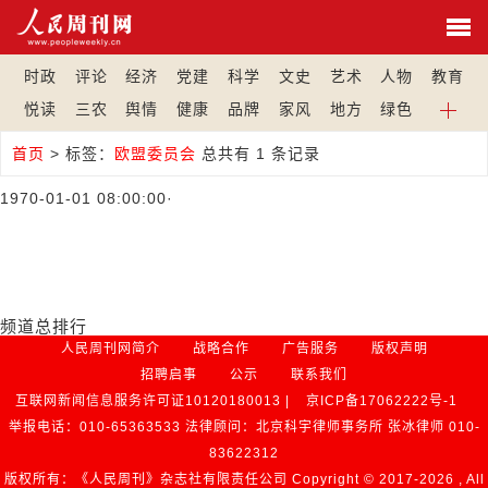
时政
评论
经济
党建
科学
文史
艺术
人物
教育
悦读
三农
舆情
健康
品牌
家风
地方
绿色
首页
>
标签：
欧盟委员会
总共有 1 条记录
1970-01-01 08:00:00
·
频道总排行
人民周刊网简介
战略合作
广告服务
版权声明
招聘启事
公示
联系我们
互联网新闻信息服务许可证10120180013 |
京ICP备17062222号-1
举报电话：010-65363533 法律顾问：北京科宇律师事务所 张冰律师 010-
83622312
版权所有：《人民周刊》杂志社有限责任公司 Copyright © 2017-
2026 , All