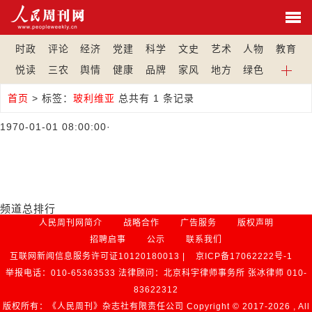
时政
评论
经济
党建
科学
文史
艺术
人物
教育
悦读
三农
舆情
健康
品牌
家风
地方
绿色
首页
>
标签：
玻利维亚
总共有 1 条记录
1970-01-01 08:00:00
·
频道总排行
人民周刊网简介
战略合作
广告服务
版权声明
招聘启事
公示
联系我们
互联网新闻信息服务许可证10120180013 |
京ICP备17062222号-1
举报电话：010-65363533 法律顾问：北京科宇律师事务所 张冰律师 010-
83622312
版权所有：《人民周刊》杂志社有限责任公司 Copyright © 2017-
2026 , All