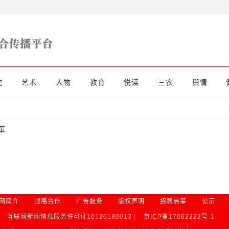
史
艺术
人物
教育
悦读
三农
舆情
革
网简介
战略合作
广告服务
版权声明
招聘启事
公示
互联网新闻信息服务许可证10120180013 |
京ICP备17062222号-1