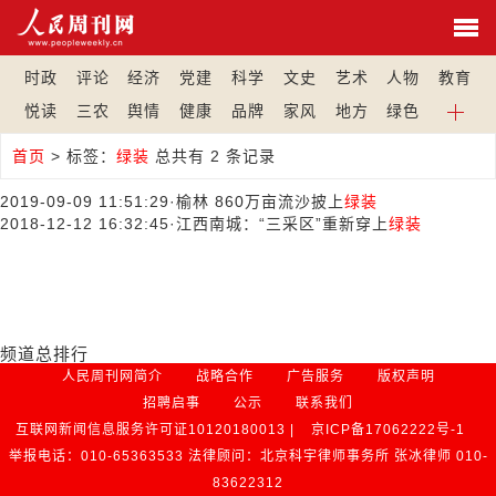
时政
评论
经济
党建
科学
文史
艺术
人物
教育
悦读
三农
舆情
健康
品牌
家风
地方
绿色
首页
>
标签：
绿装
总共有 2 条记录
2019-09-09 11:51:29
·
榆林 860万亩流沙披上
绿装
2018-12-12 16:32:45
·
江西南城：“三采区”重新穿上
绿装
频道总排行
人民周刊网简介
战略合作
广告服务
版权声明
招聘启事
公示
联系我们
互联网新闻信息服务许可证10120180013 |
京ICP备17062222号-1
举报电话：010-65363533 法律顾问：北京科宇律师事务所 张冰律师 010-
83622312