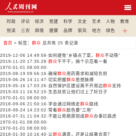
时政
评论
经济
党建
科学
文史
艺术
人物
教育
悦读
三农
舆情
健康
品牌
家风
地方
绿色
首页
>
标签：
群众
总共有 25 条记录
2019-12-06 14:49:58
·
如何避免“乡镇点了菜，
群众
不动筷”
2019-11-20 17:35:28
·
群众
干不干，搞个示范看一看
1970-01-01 08:00:00
·
2019-08-19 09:56:16
·
确保
群众
用药需求和减轻负担
2019-06-26 14:11:47
·
切实把握
群众
思想脉搏
2019-05-16 17:03:26
·
自然保护区建设离不开周边
群众
支持
2019-03-11 16:52:15
·
生态扶贫让他们过上了好日子
1970-01-01 08:00:00
·
2018-09-06 21:50:16
·
学会通过网络走
群众
路线
2018-08-24 14:23:02
·
常看
群众
脸色要“三用”
2018-07-31 11:04:32
·
不能让奇葩原则成
群众
办事拦路虎
1970-01-01 08:00:00
·
1970-01-01 08:00:00
·
2018-01-30 10:16:40
·
让
群众
满意，还是让结果合意？