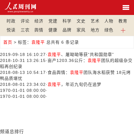
时政
评论
经济
党建
科学
文史
艺术
人物
教育
悦读
三农
舆情
健康
品牌
家风
地方
绿色
首页
>
标签：
袁隆平
总共有 6 条记录
2019-09-18 16:10:27
·
袁隆平
、屠呦呦等获“共和国勋章”
2018-10-31 13:26:15
·
亩产1203.36公斤：
袁隆平
团队的超级杂交
稻再创纪录
2018-08-13 10:54:17
·
食品舆情：
袁隆平
团队海水稻获赞 18元烤
鸭品质堪忧
2018-08-01 23:34:02
·
袁隆平
，年近九旬仍在追梦
1970-01-01 08:00:00
·
1970-01-01 08:00:00
·
频道总排行