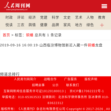
时政
评论
经济
党建
科学
文史
艺术
人物
教育
悦读
三农
舆情
健康
品牌
家风
地方
绿色
首页
>
标签：
铜蟠
总共有 1 条记录
2019-09-16 16:00:19
·
山西临汾博物馆新近入藏一件
铜蟠
龙盘
频道总排行
人民周刊网简介
战略合作
广告服务
版权声明
招聘启事
公示
联系我们
互联网新闻信息服务许可证10120180013 |
京ICP备17062222号-1
举报电话：010-65363533 法律顾问：北京科宇律师事务所 张冰律师 010-
83622312
版权所有：《人民周刊》杂志社有限责任公司 Copyright © 2017-
2026 , All