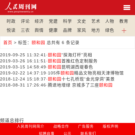
时政
评论
经济
党建
科学
文史
艺术
人物
教育
悦读
三农
舆情
健康
品牌
家风
地方
绿色
首页
>
标签：
颐和园
总共有 6 条记录
2019-09-25 11:32:41
·
颐和园
“探海灯杆”亮相
2019-03-26 16:11:51
·
颐和园
首推红色定制服务
2019-03-15 14:58:49
·
颐和园
昆明湖西堤春色
2019-02-22 14:37:19
·
105件
颐和园
精品文物亮相天津博物馆
2018-12-24 15:18:37
·
颐和园
十七孔桥现“金光穿洞”美景
2018-08-31 17:26:46
·
腾退地增绿 京城多了三座
颐和园
频道总排行
人民周刊网简介
战略合作
广告服务
版权声明
招聘启事
公示
联系我们