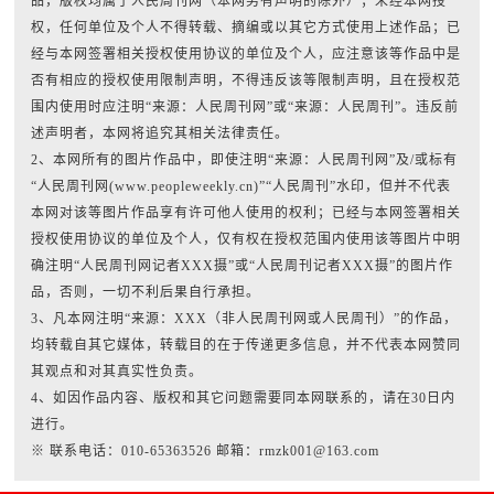
品，版权均属于人民周刊网（本网另有声明的除外）；未经本网授
权，任何单位及个人不得转载、摘编或以其它方式使用上述作品；已
经与本网签署相关授权使用协议的单位及个人，应注意该等作品中是
否有相应的授权使用限制声明，不得违反该等限制声明，且在授权范
围内使用时应注明“来源：人民周刊网”或“来源：人民周刊”。违反前
述声明者，本网将追究其相关法律责任。
2、本网所有的图片作品中，即使注明“来源：人民周刊网”及/或标有
“人民周刊网(www.peopleweekly.cn)”“人民周刊”水印，但并不代表
本网对该等图片作品享有许可他人使用的权利；已经与本网签署相关
授权使用协议的单位及个人，仅有权在授权范围内使用该等图片中明
确注明“人民周刊网记者XXX摄”或“人民周刊记者XXX摄”的图片作
品，否则，一切不利后果自行承担。
3、凡本网注明“来源：XXX（非人民周刊网或人民周刊）”的作品，
均转载自其它媒体，转载目的在于传递更多信息，并不代表本网赞同
其观点和对其真实性负责。
4、如因作品内容、版权和其它问题需要同本网联系的，请在30日内
进行。
※ 联系电话：010-65363526 邮箱：rmzk001@163.com