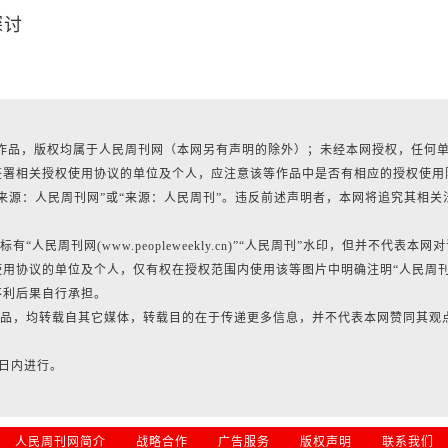
探讨
所有作品，版权均属于人民周刊网（本网另有声明的除外）；未经本网授权，任何
签署相关授权使用协议的单位及个人，应注意该等作品中是否有相应的授权使用
来源：人民周刊网”或“来源：人民周刊”。违反前述声明者，本网将追究其相关
民周刊网(www.peopleweekly.cn)”“人民周刊”水印，但并不代表本网
用协议的单位及个人，仅有权在授权范围内使用该等图片中明确注明“人民周
不利后果自行承担。
的作品，均转载自其它媒体，转载目的在于传递更多信息，并不代表本网赞同其观
0日内进行。
人民周刊网简介
战略合作
广告服务
版权声明
联系我们