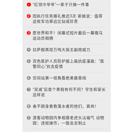
“红领巾爷爷”一辈子只做一件事
因执行任务婚礼推迟3次 新娘说：值得
这枚军功章远比钻戒珍贵
愿世界和平！闭幕式短片最后一幕俄乌
运动员相拥
拉萨舰再现万吨大驱主副炮威力
百色医护人员防护服上画抗疫漫画：“医
警同心”抗击疫情
空间站第一视角看绝美晨昏线
“双减”后首个寒假有何不同？学生和家长
这样说
奋不顾身勇救落水者的他们，真帅！
游客动物园内争相摸老虎头沾福气 动物
园：违规操作，一般会去制止