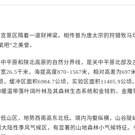
华宫景区隔着一道财神梁。相传曾为唐太宗的狩猎牧马
氧吧”之美誉。
关中平原和陕北高原的自然分界线，是关中平原北部及
26.5千米，海拔高度870~1567米，相对高差为697
公顷，缓冲区面积6984.7公顷，实验区面积11405.9公顷
的暖温带落叶阔叶林及其森林生态系统和金钱豹、金雕
山低山区，地势西南高东北低。境内沟壑纵横，山谷陡
润大陆性季风气候区，有显著的山地森林小气候特征。