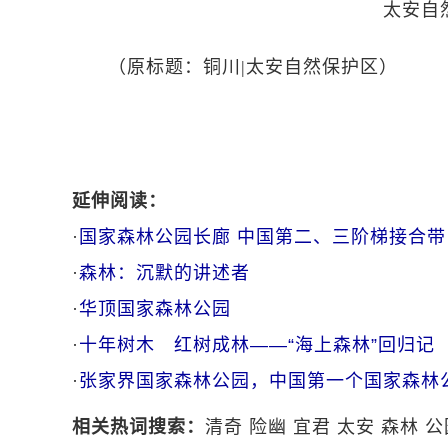
太安自
（原标题：铜川|太安自然保护区）
延伸阅读：
·
国家森林公园长廊 中国第二、三阶梯接合带
·
森林：沉默的讲述者
·
华顶国家森林公园
·
十年树木 红树成林——“海上森林”回归记
·
张家界国家森林公园，中国第一个国家森林
相关热词搜索：
清奇
险幽
宜君
太安
森林
公