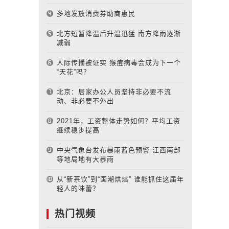
多地发放消费券助商惠民
北方短暂降温后升温迅猛 南方降雨逐渐
减弱
人际传播被证实 猴痘病毒会成为下一个
“天花”吗？
北京：居家办公人员坚持非必要不流
动、非必要不外出
2021年，工资整体走势如何？平均工资
继续稳步提高
中央气象台发布暴雨蓝色预警 江西南部
等地局地有大暴雨
从“新茶饮”到“国潮烘焙” 谁能抓住这届年
轻人的味蕾？
热门视频