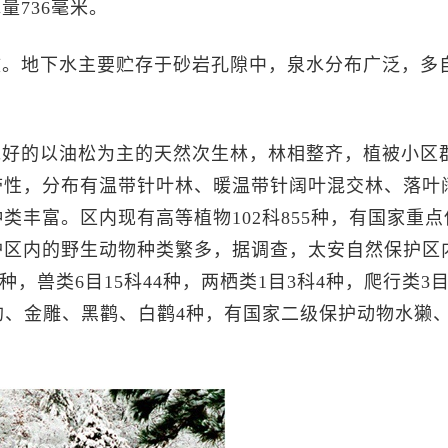
量736毫米。
澈。地下水主要贮存于砂岩孔隙中，泉水分布广泛，多
完好的以油松为主的天然次生林，林相整齐，植被小区
带性，分布有温带针叶林、暖温带针阔叶混交林、落叶
丰富。区内现有高等植物102科855种，有国家重点
护区内的野生动物种类繁多，据调查，太安自然保护区
6种，兽类6目15科44种，两栖类1目3科4种，爬行类3目
豹、金雕、黑鹳、白鹳4种，有国家二级保护动物水獭