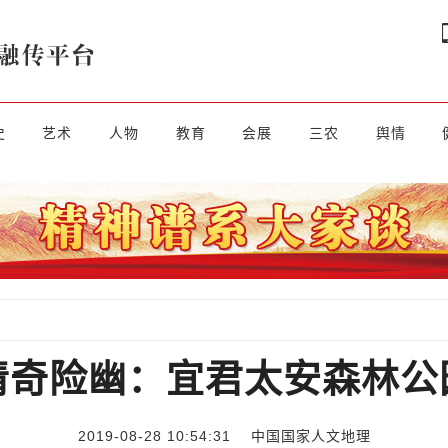
史
艺术
人物
教育
会展
三农
舆情
清奇险幽：宜君太安森林公
2019-08-28 10:54:31
中国国家人文地理