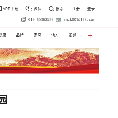
APP下载
微信
搜索
注册
登录
010-65363526
rmzk001@163.com
健康
品牌
家风
地方
视频
园