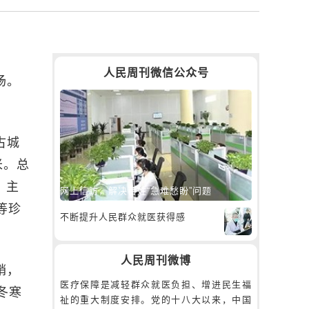
人民周刊微信公众号
场。
古城
米。总
。主
网上信访，解决百姓“急难愁盼”问题
等珍
不断提升人民群众就医获得感
人民周刊微博
峭，
医疗保障是减轻群众就医负担、增进民生福
冬寒
祉的重大制度安排。党的十八大以来，中国