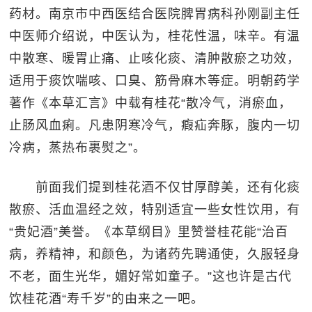
药材。南京市中西医结合医院脾胃病科孙刚副主任
中医师介绍说，中医认为，桂花性温，味辛。有温
中散寒、暖胃止痛、止咳化痰、清肿散瘀之功效，
适用于痰饮喘咳、口臭、筋骨麻木等症。明朝药学
著作《本草汇言》中载有桂花“散冷气，消瘀血，
止肠风血痢。凡患阴寒冷气，瘕疝奔豚，腹内一切
冷病，蒸热布裹熨之”。
前面我们提到桂花酒不仅甘厚醇美，还有化痰
散瘀、活血温经之效，特别适宜一些女性饮用，有
“贵妃酒”美誉。《本草纲目》里赞誉桂花能“治百
病，养精神，和颜色，为诸药先聘通使，久服轻身
不老，面生光华，媚好常如童子。”这也许是古代
饮桂花酒“寿千岁”的由来之一吧。