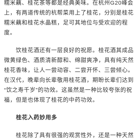
糯米藕、桂花茶等都是经典美味。在杭州G20峰会
上，有两道传统的杭帮菜用上了桂花，分别是桂花
糯米藕和桂花水晶糕，足可其地位与受欢迎的程
度。
饮桂花酒还有一层良好的祝愿。桂花酒其成品
微黄绿色、酒质清新醇和、绵甜爽净，具有纯天然
桂花香味，让人一尝动容、二尝开怀、三尝倾心。
在汉代，晚辈向长辈敬用桂花酒，期盼长辈们达到
“饮之寿千岁”的功效。这虽然是一种比较夸张的祝
福，但是也体现了桂花的中药功效。
桂花入药妙用多
桂花除了具有很强的观赏性外，还是一种天然