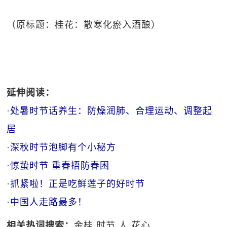
（原标题：桂花：散寒化瘀入酒酿）
延伸阅读：
·
处暑时节话养生：防燥润肺、合理运动、调整起
居
·
深秋时节泡脚有个小秘方
·
惊蛰时节 重春捂防春困
·
抓紧啦！正是吃鲜莲子的好时节
·
中国人走路最多！
相关热词搜索：
金桂
时节
人
花心