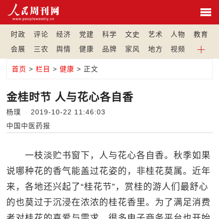
时政
评论
经济
党建
科学
文史
艺术
人物
教育
会展
三农
舆情
健康
品牌
家风
地方
视频
首页
>
栏目
>
健康
> 正文
金桂时节 人与花心各自香
杨璞 2019-10-22 11:46:03
中国中医药报
一枝淡贮书窗下，人与花心各自香。秋季如果
说哪种花的香气能盖过花姿的，非桂花莫属。近年
来，各地还兴起了“桂花节”，赏桂的游人们最舒心
的也莫过于沉浸在浓浓的桂花香里。为了满足消费
者对桂花的喜爱与需求，很多电子商务平台也开始