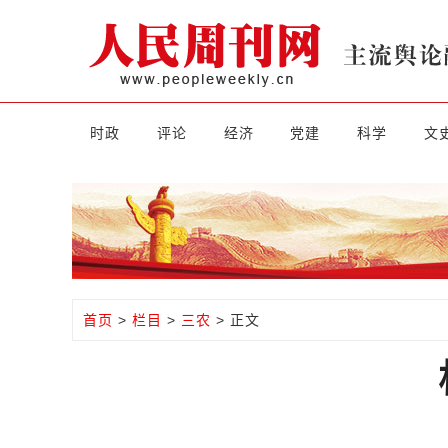
时政
评论
经济
党建
科学
文
首页
>
栏目
>
三农
> 正文