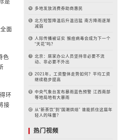
标是
多地发放消费券助商惠民
北方短暂降温后升温迅猛 南方降雨逐渐
减弱
，全面
人际传播被证实 猴痘病毒会成为下一个
“天花”吗？
北京：居家办公人员坚持非必要不流
特色
动、非必要不外出
新
2021年，工资整体走势如何？平均工资
继续稳步提高
中央气象台发布暴雨蓝色预警 江西南部
住得环
等地局地有大暴雨
将接
从“新茶饮”到“国潮烘焙” 谁能抓住这届年
轻人的味蕾？
热门视频