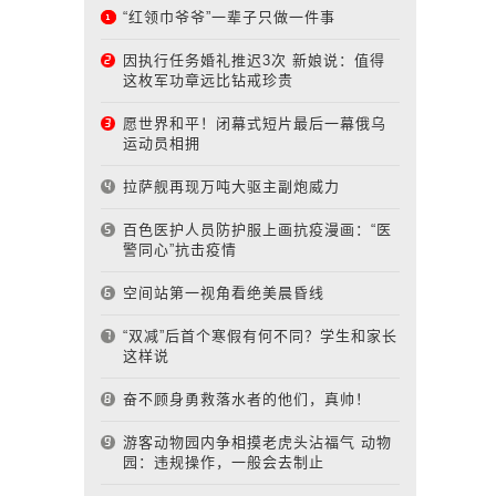
“红领巾爷爷”一辈子只做一件事
因执行任务婚礼推迟3次 新娘说：值得
这枚军功章远比钻戒珍贵
愿世界和平！闭幕式短片最后一幕俄乌
运动员相拥
拉萨舰再现万吨大驱主副炮威力
百色医护人员防护服上画抗疫漫画：“医
警同心”抗击疫情
空间站第一视角看绝美晨昏线
“双减”后首个寒假有何不同？学生和家长
这样说
奋不顾身勇救落水者的他们，真帅！
游客动物园内争相摸老虎头沾福气 动物
园：违规操作，一般会去制止