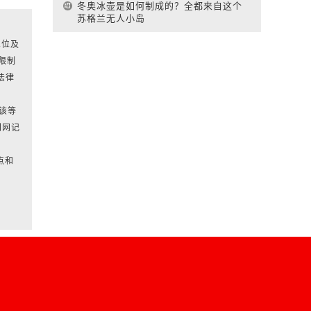
冬奥冰壶是如何制成的？全都来自这个
苏格兰无人小岛
单位及
限制
法律
对该等
刊网记
点和