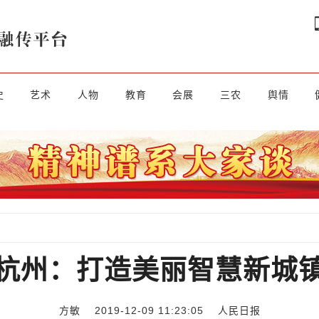
史
艺术
人物
教育
会展
三农
舆情
杭州：打造美丽智慧新城
方敏 2019-12-09 11:23:05
人民日报