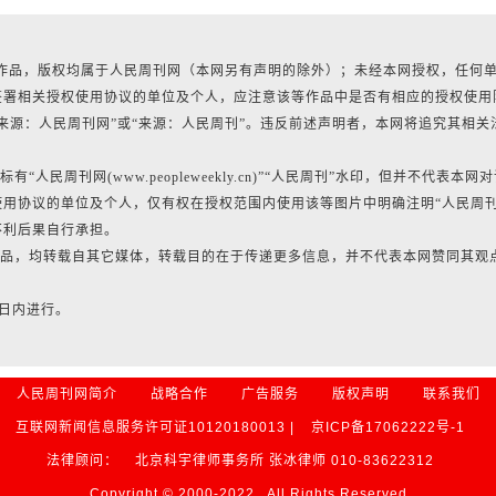
所有作品，版权均属于人民周刊网（本网另有声明的除外）；未经本网授权，任何
签署相关授权使用协议的单位及个人，应注意该等作品中是否有相应的授权使用
来源：人民周刊网”或“来源：人民周刊”。违反前述声明者，本网将追究其相关
民周刊网(www.peopleweekly.cn)”“人民周刊”水印，但并不代表本网
用协议的单位及个人，仅有权在授权范围内使用该等图片中明确注明“人民周
不利后果自行承担。
的作品，均转载自其它媒体，转载目的在于传递更多信息，并不代表本网赞同其观
0日内进行。
人民周刊网简介
战略合作
广告服务
版权声明
联系我们
互联网新闻信息服务许可证10120180013 |
京ICP备17062222号-1
法律顾问：
北京科宇律师事务所 张冰律师 010-83622312
Copyright © 2000-2022 , All Rights Reserved