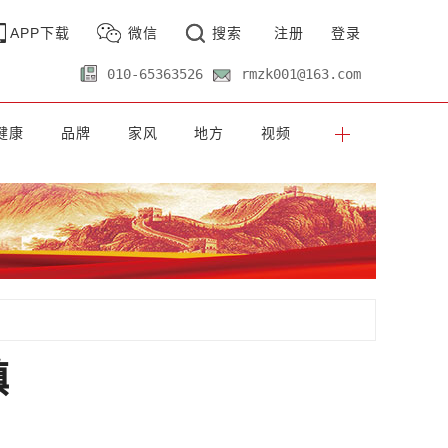
APP下载
微信
搜索
注册
登录
010-65363526
rmzk001@163.com
健康
品牌
家风
地方
视频
镇