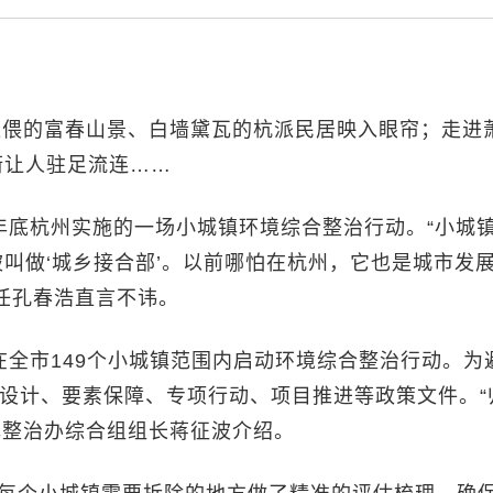
依偎的富春山景、白墙黛瓦的杭派民居映入眼帘；走进
街让人驻足流连……
6年底杭州实施的一场小城镇环境综合整治行动。“小城
叫做‘城乡接合部’。以前哪怕在杭州，它也是城市发
任孔春浩直言不讳。
在全市149个小城镇范围内启动环境综合整治行动。为
划设计、要素保障、专项行动、项目推进等政策文件。“
镇整治办综合组组长蒋征波介绍。